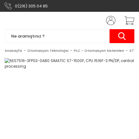
0(216) 305 04 85
Anasayfa
Otomasyon Teknolojisi
PLC - Otomasyon Sistemleri
S7-1