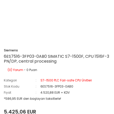
Siemens
6ES7516-3FP03-0AB0 SIMATIC S7-1500F, CPU 1516F-3
PN/DP, central processing
(0) Yorum
- 0 Puan
Kategori
S7-1500 PLC Fail-safe CPU Ünitleri
Stok Kodu
6ES7516-3FP03-0AB0
Fiyat
4.520,88 EUR + KDV
*586,95 EUR den başlayan taksitlerle!
5.425,06 EUR