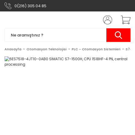
0(216) 305 04 85
Anasayfa
Otomasyon Teknolojisi
PLC - Otomasyon Sistemleri
S7-1