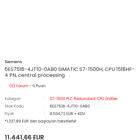
Siemens
6ES7518-4JT10-0AB0 SIMATIC S7-1500H, CPU 1518HF-
4 PN, central processing
(0) Yorum
- 0 Puan
Kategori
S7-1500 PLC Redundant CPU Ünitleri
Stok Kodu
6ES7518-4JT10-0AB0
Fiyat
9.534,72 EUR + KDV
*1.237,89 EUR den başlayan taksitlerle!
11.441,66 EUR