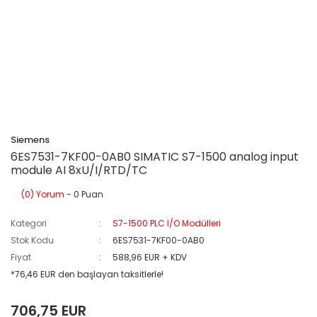
Siemens
6ES7531-7KF00-0AB0 SIMATIC S7-1500 analog input
module AI 8xU/I/RTD/TC
(0) Yorum
- 0 Puan
Kategori
S7-1500 PLC I/O Modülleri
Stok Kodu
6ES7531-7KF00-0AB0
Fiyat
588,96 EUR + KDV
*76,46 EUR den başlayan taksitlerle!
706,75 EUR