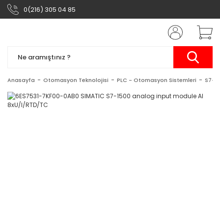
0(216) 305 04 85
Anasayfa
Otomasyon Teknolojisi
PLC - Otomasyon Sistemleri
S7-1