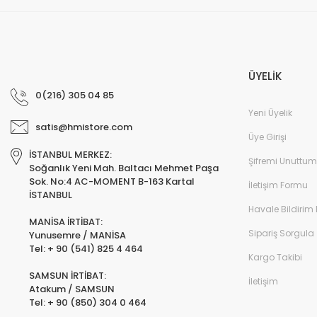
ÜYELİK
0(216) 305 04 85
Yeni Üyelik
satis@hmistore.com
Üye Girişi
İSTANBUL MERKEZ:
Şifremi Unuttum
Soğanlık Yeni Mah. Baltacı Mehmet Paşa
Sok. No:4 AC-MOMENT B-163 Kartal
İletişim Formu
İSTANBUL
Havale Bildirim
MANİSA İRTİBAT:
Sipariş Sorgula
Yunusemre / MANİSA
Tel: + 90 (541) 825 4 464
Kargo Takibi
SAMSUN İRTİBAT:
İletişim
Atakum / SAMSUN
Tel: + 90 (850) 304 0 464