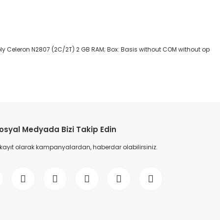
upply Celeron N2807 (2C/2T) 2 GB RAM; Box: Basis without COM without op
etebilirsiniz.
osyal Medyada Bizi Takip Edin
 kayıt olarak kampanyalardan, haberdar olabilirsiniz.