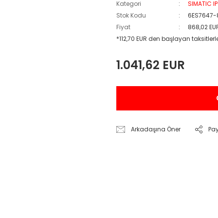
Kategori
SIMATIC I
Stok Kodu
6ES7647-
Fiyat
868,02 EU
*112,70 EUR den başlayan taksitlerl
1.041,62 EUR
Arkadaşına Öner
Pa