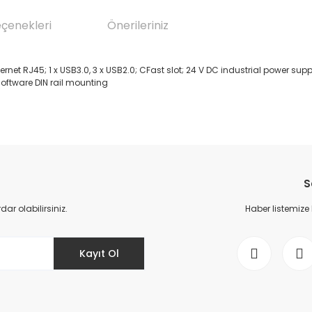
eçenekleri
Önerileriniz
hernet RJ45; 1 x USB3.0, 3 x USB2.0; CFast slot; 24 V DC industrial power s
software DIN rail mounting
da yetersiz gördüğünüz noktaları öneri formunu kullanarak tarafımıza il
Bu ürüne ilk yorumu siz yapın!
S
Yorum Yaz
r olabilirsiniz.
Haber listemize
Kayıt Ol