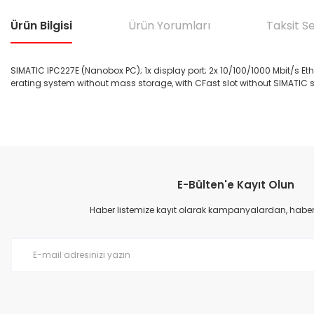
Ürün Bilgisi
Ürün Yorumları
Taksit S
SIMATIC IPC227E (Nanobox PC); 1x display port; 2x 10/100/1000 Mbit/s Et
erating system without mass storage, with CFast slot without SIMATIC 
Bu ürünün fiyat bilgisi, resim, ürün açıklamalarında ve diğer konular
Görüş ve önerileriniz için teşekkür ederiz.
E-Bülten'e Kayıt Olun
Ürün resmi kalitesiz, bozuk veya görüntülenemiyor.
Ürün açıklamasında eksik bilgiler bulunuyor.
Haber listemize kayıt olarak kampanyalardan, haberda
Ürün bilgilerinde hatalar bulunuyor.
Ürün fiyatı diğer sitelerden daha pahalı.
Bu ürüne benzer farklı alternatifler olmalı.