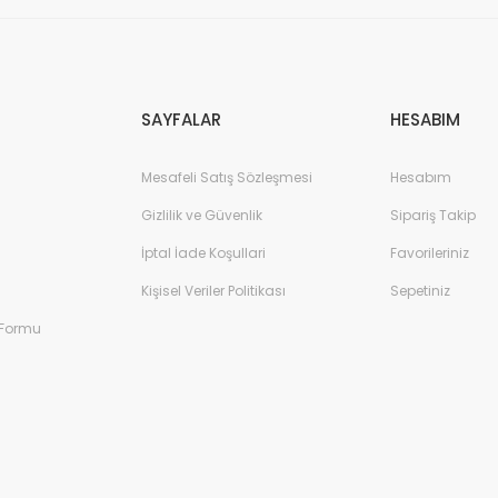
Gönder
SAYFALAR
HESABIM
Mesafeli Satış Sözleşmesi
Hesabım
Gizlilik ve Güvenlik
Sipariş Takip
İptal İade Koşullari
Favorileriniz
Kişisel Veriler Politikası
Sepetiniz
 Formu