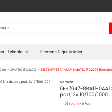
erji Teknolojisi
Siemens Diğer Ürünler
'ler
SIMATIC IPC227G
6ES7647-8BA11-0AA1 SIMATIC IPC227E (Nanobox P
Siemens
6ES7647-8BA11-0AA1 
port; 2x 10/100/1000
(0) Yorum
- 0 Puan