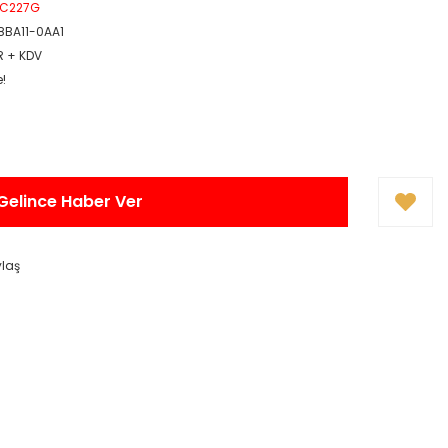
PC227G
8BA11-0AA1
R + KDV
e!
Gelince Haber Ver
ylaş