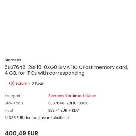
Siemens
6ES7648-2BF10-0XG0 SIMATIC CFast memory card,
4 GB, for IPCs with corresponding
(0) Yorum
- 0 Puan
Kategori
Siemens Yardımcı Ürünler
Stok Kodu
6ES7648-2BF10-0XG0
Fiyat
333,74 EUR + KDV
*43,33 EUR den başlayan taksitlerle!
400,49 EUR