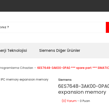
erji Teknolojisi
Siemens Diğer Ürünler
Programlama Cihazları
6ES7648-3AK00-0PA0 *** spare part *** SIMAT
Siemens
6ES7648-3AK00-0PA0 
expansion memory
(0) Yorum
- 0 Puan