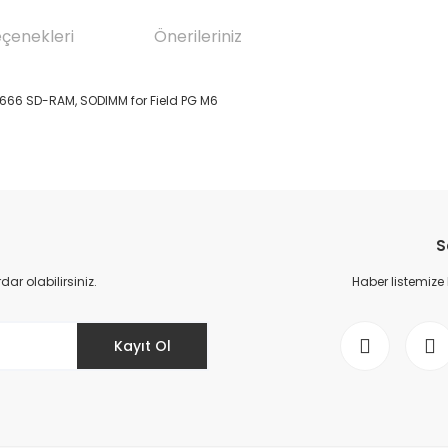
eçenekleri
Önerileriniz
666 SD-RAM, SODIMM for Field PG M6
da yetersiz gördüğünüz noktaları öneri formunu kullanarak tarafımıza il
Bu ürüne ilk yorumu siz yapın!
S
Yorum Yaz
r olabilirsiniz.
Haber listemize
Kayıt Ol