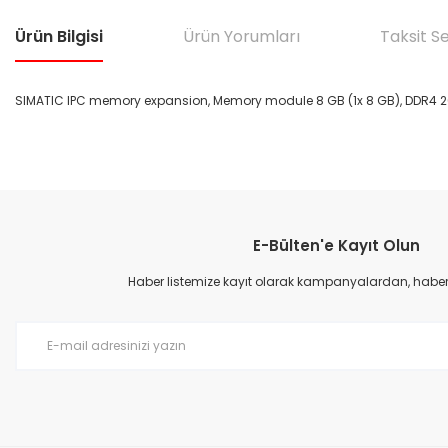
Ürün Bilgisi
Ürün Yorumları
Taksit S
SIMATIC IPC memory expansion, Memory module 8 GB (1x 8 GB), DDR4 2
Bu ürünün fiyat bilgisi, resim, ürün açıklamalarında ve diğer konular
Görüş ve önerileriniz için teşekkür ederiz.
E-Bülten'e Kayıt Olun
Ürün resmi kalitesiz, bozuk veya görüntülenemiyor.
Ürün açıklamasında eksik bilgiler bulunuyor.
Haber listemize kayıt olarak kampanyalardan, haberda
Ürün bilgilerinde hatalar bulunuyor.
Ürün fiyatı diğer sitelerden daha pahalı.
Bu ürüne benzer farklı alternatifler olmalı.