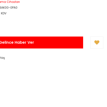
ama Cihazları
3AK00-0PA0
+ KDV
Gelince Haber Ver
ylaş