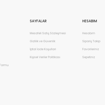
Gönder
SAYFALAR
HESABIM
Mesafeli Satış Sözleşmesi
Hesabım
Gizlilik ve Güvenlik
Sipariş Takip
İptal İade Koşullari
Favorileriniz
Kişisel Veriler Politikası
Sepetiniz
 Formu