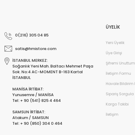
ÜYELİK
0(216) 305 04 85
Yeni Üyelik
satis@hmistore.com
Üye Girişi
İSTANBUL MERKEZ:
Şifremi Unuttum
Soğanlık Yeni Mah. Baltacı Mehmet Paşa
Sok. No:4 AC-MOMENT B-163 Kartal
İletişim Formu
İSTANBUL
Havale Bildirim
MANİSA İRTİBAT:
Sipariş Sorgula
Yunusemre / MANİSA
Tel: + 90 (541) 825 4 464
Kargo Takibi
SAMSUN İRTİBAT:
İletişim
Atakum / SAMSUN
Tel: + 90 (850) 304 0 464