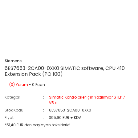
Siemens
6ES7653-2CA00-0XK0 SIMATIC software, CPU 410
Extension Pack (PO 100)
(0) Yorum
- 0 Puan
Kategori
Simatic Kontrolörler için Yazılımlar STEP 7
V5.x
Stok Kodu
6ES7653-2CA00-0XK0
Fiyat
395,90 EUR + KDV
*51,40 EUR den başlayan taksitlerle!