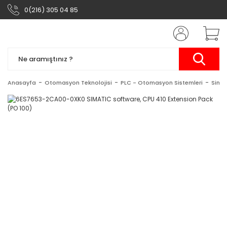
0(216) 305 04 85
Anasayfa
Otomasyon Teknolojisi
PLC - Otomasyon Sistemleri
Simat