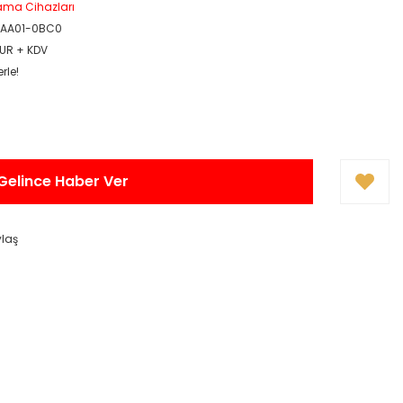
ama Cihazları
1AA01-0BC0
EUR + KDV
rle!
Gelince Haber Ver
ylaş