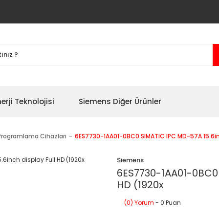
erji Teknolojisi
Siemens Diğer Ürünler
Programlama Cihazları
6ES7730-1AA01-0BC0 SIMATIC IPC MD-57A 15.6inc
Siemens
6ES7730-1AA01-0BC0 S
HD (1920x
(0) Yorum
- 0 Puan