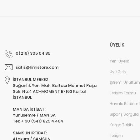
ÜYELİK
0(216) 305 04 85
Yeni Üyelik
satis@hmistore.com
Üye Girişi
İSTANBUL MERKEZ:
Şifremi Unuttum
Soğanlık Yeni Mah. Baltacı Mehmet Paşa
Sok. No:4 AC-MOMENT B-163 Kartal
İletişim Formu
İSTANBUL
Havale Bildirim
MANİSA İRTİBAT:
Sipariş Sorgula
Yunusemre / MANİSA
Tel: + 90 (541) 825 4 464
Kargo Takibi
SAMSUN İRTİBAT:
İletişim
Atakum / SAMSUN