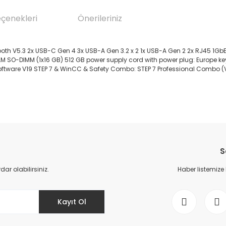
eçenekleri
Önerileriniz
ooth V5.3 2x USB-C Gen 4 3x USB-A Gen 3.2 x 2 1x USB-A Gen 2 2x RJ45 1GbE
RAM SO-DIMM (1x16 GB) 512 GB power supply cord with power plug: Europe key
TIC software V19 STEP 7 & WinCC & Safety Combo: STEP 7 Professional Com
da yetersiz gördüğünüz noktaları öneri formunu kullanarak tarafımıza il
Bu ürüne ilk yorumu siz yapın!
S
Yorum Yaz
r olabilirsiniz.
Haber listemize
Kayıt Ol