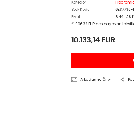
Kategori
Programl
Stok Kodu
6ES7730-
Fiyat
8.444,28 
*1.096,32 EUR den başlayan taksitle
10.133,14 EUR
Arkadaşına Öner
Pa