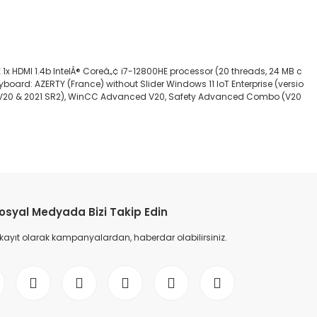
 1x HDMI 1.4b IntelÂ® Coreâ„¢ i7-12800HE processor (20 threads, 24 MB c
board: AZERTY (France) without Slider Windows 11 IoT Enterprise (versio
bo (V20 & 2021 SR2), WinCC Advanced V20, Safety Advanced Combo (V20
etebilirsiniz.
osyal Medyada Bizi Takip Edin
 kayıt olarak kampanyalardan, haberdar olabilirsiniz.