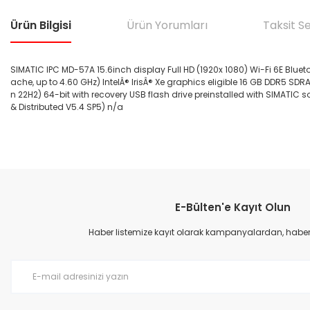
Ürün Bilgisi
Ürün Yorumları
Taksit S
SIMATIC IPC MD-57A 15.6inch display Full HD (1920x 1080) Wi-Fi 6E Bluet
ache, up to 4.60 GHz) IntelÂ® IrisÂ® Xe graphics eligible 16 GB DDR5 SD
n 22H2) 64-bit with recovery USB flash drive preinstalled with SIMA
& Distributed V5.4 SP5) n/a
Bu ürünün fiyat bilgisi, resim, ürün açıklamalarında ve diğer konular
Görüş ve önerileriniz için teşekkür ederiz.
E-Bülten'e Kayıt Olun
Ürün resmi kalitesiz, bozuk veya görüntülenemiyor.
Ürün açıklamasında eksik bilgiler bulunuyor.
Haber listemize kayıt olarak kampanyalardan, haberda
Ürün bilgilerinde hatalar bulunuyor.
Ürün fiyatı diğer sitelerden daha pahalı.
Bu ürüne benzer farklı alternatifler olmalı.