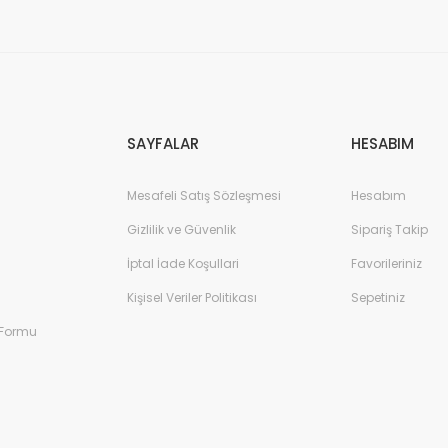
Gönder
SAYFALAR
HESABIM
Mesafeli Satış Sözleşmesi
Hesabım
Gizlilik ve Güvenlik
Sipariş Takip
İptal İade Koşullari
Favorileriniz
Kişisel Veriler Politikası
Sepetiniz
 Formu