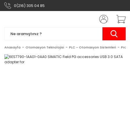
0(216) 305 04 85
Anasayfa
Otomasyon Teknolojisi
PLC - Otomasyon Sistemleri
Prog