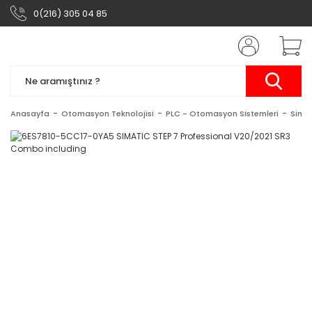
0(216) 305 04 85
Anasayfa
Otomasyon Teknolojisi
PLC - Otomasyon Sistemleri
Simat