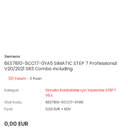
Siemens
6ES7810-5CC17-0YA5 SIMATIC STEP 7 Professional
V20/2021 SR3 Combo including
(0) Yorum
- 0 Puan
Kategori
Simatic Kontrolörler için Yazılımlar STEP 7
V5.x
Stok Kodu
6ES7810-5CC17-0YA5
Fiyat
0,00 EUR + KDV
0,00 EUR