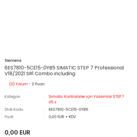
Siemens
6ES7810-5CE15-0YB5 SIMATIC STEP 7 Professional
V18/2021 SR1 Combo including
(0) Yorum
- 0 Puan
Kategori
Simatic Kontrolörler için Yazılımlar STEP 7
V5.x
Stok Kodu
6ES7810-5CE15-0YB5
Fiyat
0,00 EUR + KDV
0,00 EUR