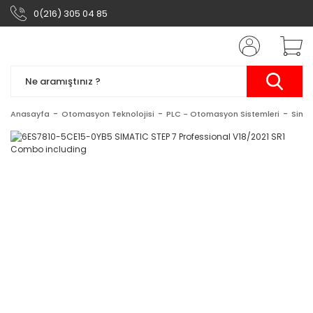
0(216) 305 04 85
Anasayfa
Otomasyon Teknolojisi
PLC - Otomasyon Sistemleri
Simat