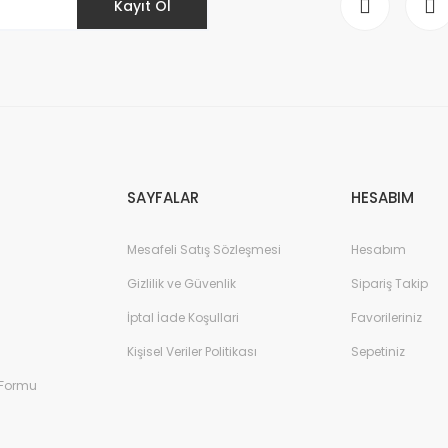
Kayıt Ol
Gönder
SAYFALAR
HESABIM
Mesafeli Satış Sözleşmesi
Hesabım
Gizlilik ve Güvenlik
Sipariş Takip
İptal İade Koşullari
Favorileriniz
Kişisel Veriler Politikası
Sepetiniz
 Formu