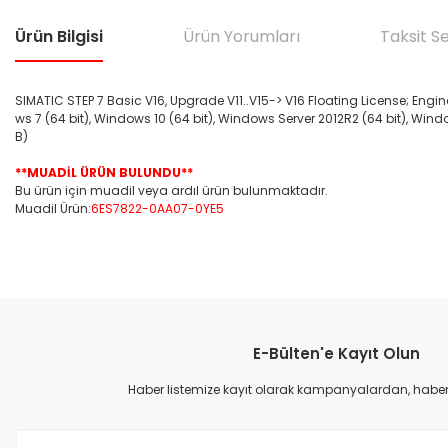
Ürün Bilgisi
Ürün Yorumları
Taksit S
SIMATIC STEP 7 Basic V16, Upgrade V11..V15-> V16 Floating License; Engin
ws 7 (64 bit), Windows 10 (64 bit), Windows Server 2012R2 (64 bit), Wind
B)
**MUADİL ÜRÜN BULUNDU**
Bu ürün için muadil veya ardıl ürün bulunmaktadır.
Muadil Ürün:
6ES7822-0AA07-0YE5
Bu ürünün fiyat bilgisi, resim, ürün açıklamalarında ve diğer konular
Görüş ve önerileriniz için teşekkür ederiz.
E-Bülten'e Kayıt Olun
Ürün resmi kalitesiz, bozuk veya görüntülenemiyor.
Ürün açıklamasında eksik bilgiler bulunuyor.
Haber listemize kayıt olarak kampanyalardan, haberda
Ürün bilgilerinde hatalar bulunuyor.
Ürün fiyatı diğer sitelerden daha pahalı.