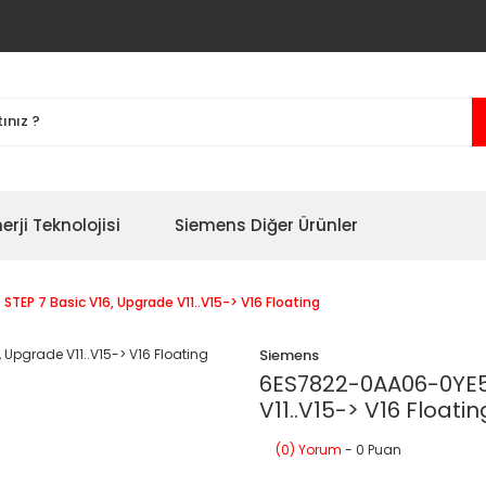
erji Teknolojisi
Siemens Diğer Ürünler
EP 7 Basic V16, Upgrade V11..V15-> V16 Floating
Siemens
6ES7822-0AA06-0YE5 
V11..V15-> V16 Floatin
(0) Yorum
- 0 Puan