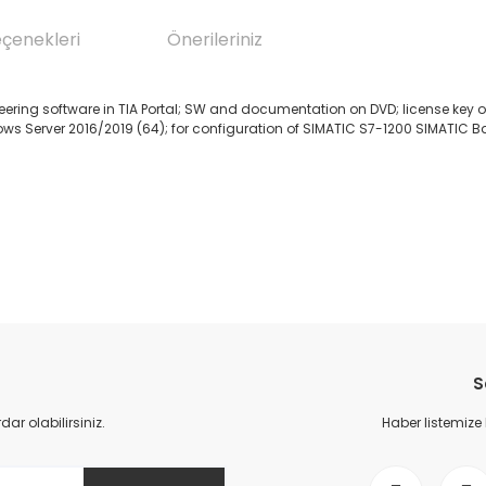
eçenekleri
Önerileriniz
eering software in TIA Portal; SW and documentation on DVD; license key on
ows Server 2016/2019 (64); for configuration of SIMATIC S7-1200 SIMATIC Ba
da yetersiz gördüğünüz noktaları öneri formunu kullanarak tarafımıza il
Bu ürüne ilk yorumu siz yapın!
S
Yorum Yaz
r olabilirsiniz.
Haber listemize