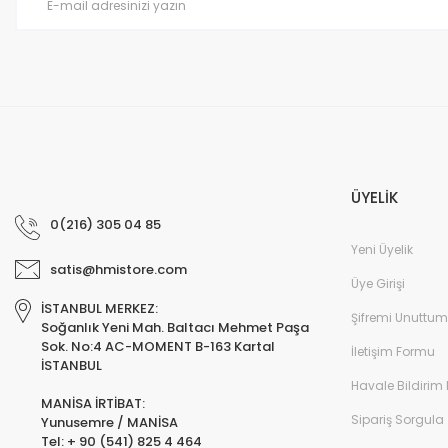
Bu ürüne benzer farklı alternatifler olmalı.
ÜYELİK
0(216) 305 04 85
Yeni Üyelik
satis@hmistore.com
Üye Girişi
İSTANBUL MERKEZ:
Şifremi Unuttum
Soğanlık Yeni Mah. Baltacı Mehmet Paşa
Sok. No:4 AC-MOMENT B-163 Kartal
İletişim Formu
İSTANBUL
Havale Bildirim
MANİSA İRTİBAT:
Sipariş Sorgula
Yunusemre / MANİSA
Tel: + 90 (541) 825 4 464