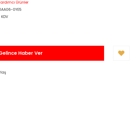
ardımcı Ürünler
0AA06-0YE5
+ KDV
Gelince Haber Ver
ylaş