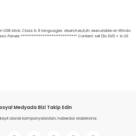
 USB stick; Class A; 6 languages: de,en,fr,es,it,zh; executable on Windo
sic Panels ******************************* Content: set (6x DVD + 1x US
etebilirsiniz.
osyal Medyada Bizi Takip Edin
 kayıt olarak kampanyalardan, haberdar olabilirsiniz.