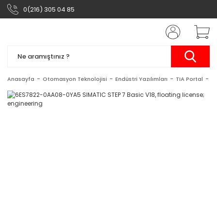
0(216) 305 04 85
Anasayfa
Otomasyon Teknolojisi
Endüstri Yazılımları
TIA Portal
ST