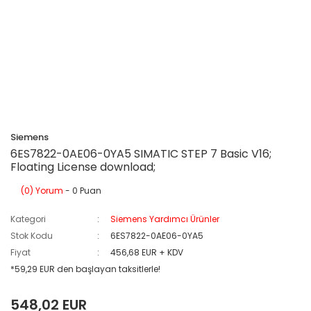
Siemens
6ES7822-0AE06-0YA5 SIMATIC STEP 7 Basic V16;
Floating License download;
(0) Yorum
- 0 Puan
Kategori
Siemens Yardımcı Ürünler
Stok Kodu
6ES7822-0AE06-0YA5
Fiyat
456,68 EUR + KDV
*59,29 EUR den başlayan taksitlerle!
548,02 EUR