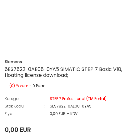
Siemens
6ES7822-0AE08-0YA5 SIMATIC STEP 7 Basic V18,
floating license download;
(0) Yorum
- 0 Puan
Kategori
STEP 7 Professional (TIA Portal)
Stok Kodu
6ES7822-0AE08-0YA5
Fiyat
0,00 EUR + KDV
0,00 EUR