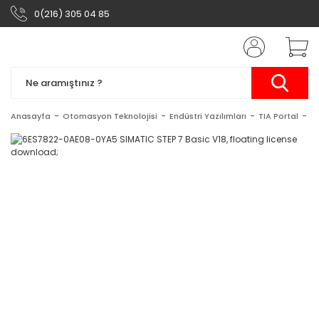
0(216) 305 04 85
Anasayfa
Otomasyon Teknolojisi
Endüstri Yazılımları
TIA Portal
ST