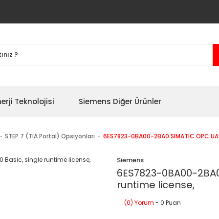
erji Teknolojisi
Siemens Diğer Ürünler
STEP 7 (TIA Portal) Opsiyonları
6ES7823-0BA00-2BA0 SIMATIC OPC UA S7
Siemens
6ES7823-0BA00-2BA0 
runtime license,
(0) Yorum
- 0 Puan