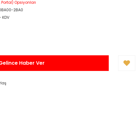
A Portal) Opsiyonları
0BA00-2BA0
+ KDV
Gelince Haber Ver
ylaş