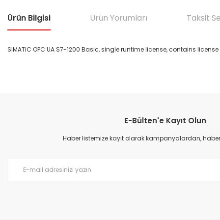
Ürün Bilgisi
Ürün Yorumları
Taksit S
SIMATIC OPC UA S7-1200 Basic, single runtime license, contains license cer
Bu ürünün fiyat bilgisi, resim, ürün açıklamalarında ve diğer konular
Görüş ve önerileriniz için teşekkür ederiz.
E-Bülten'e Kayıt Olun
Ürün resmi kalitesiz, bozuk veya görüntülenemiyor.
Ürün açıklamasında eksik bilgiler bulunuyor.
Haber listemize kayıt olarak kampanyalardan, haberda
Ürün bilgilerinde hatalar bulunuyor.
Ürün fiyatı diğer sitelerden daha pahalı.
Bu ürüne benzer farklı alternatifler olmalı.