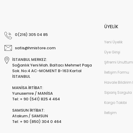
ÜYELİK
0(216) 305 04 85
Yeni Üyelik
satis@hmistore.com
Üye Girişi
İSTANBUL MERKEZ:
Şifremi Unuttum
Soğanlık Yeni Mah. Baltacı Mehmet Paşa
Sok. No:4 AC-MOMENT B-163 Kartal
İletişim Formu
İSTANBUL
Havale Bildirim
MANİSA İRTİBAT:
Sipariş Sorgula
Yunusemre / MANİSA
Tel: + 90 (541) 825 4 464
Kargo Takibi
SAMSUN İRTİBAT:
İletişim
Atakum / SAMSUN
Tel: + 90 (850) 304 0 464