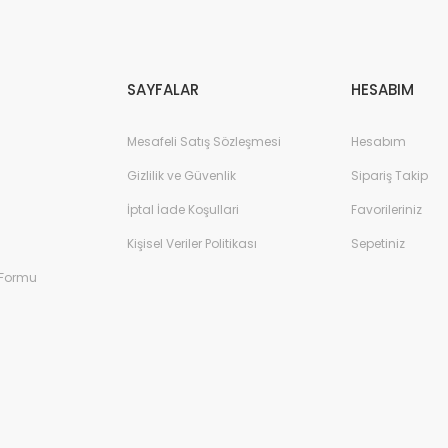
Gönder
SAYFALAR
HESABIM
Mesafeli Satış Sözleşmesi
Hesabım
Gizlilik ve Güvenlik
Sipariş Takip
İptal İade Koşullari
Favorileriniz
Kişisel Veriler Politikası
Sepetiniz
 Formu