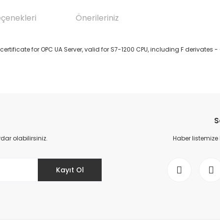
eçenekleri
Önerileriniz
tificate for OPC UA Server, valid for S7-1200 CPU, including F derivates - -
da yetersiz gördüğünüz noktaları öneri formunu kullanarak tarafımıza il
Bu ürüne ilk yorumu siz yapın!
S
Yorum Yaz
r olabilirsiniz.
Haber listemize
Kayıt Ol