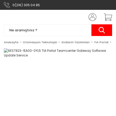
0(216) 305 04 85
Anasayfa
Otomasyon Teknolojisi
Endüstri Yazılımları
TIA Portal
TI