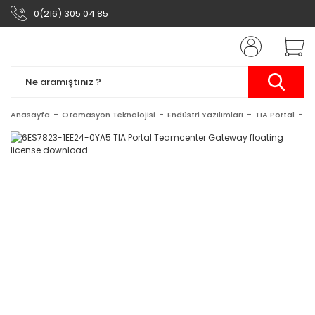
0(216) 305 04 85
Anasayfa
Otomasyon Teknolojisi
Endüstri Yazılımları
TIA Portal
TI