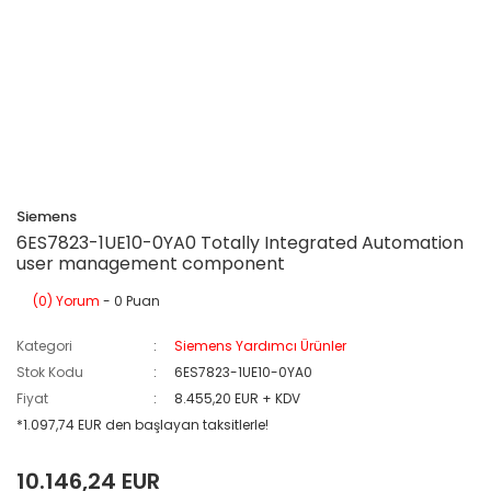
Siemens
6ES7823-1UE10-0YA0 Totally Integrated Automation
user management component
(0) Yorum
- 0 Puan
Kategori
Siemens Yardımcı Ürünler
Stok Kodu
6ES7823-1UE10-0YA0
Fiyat
8.455,20 EUR + KDV
*1.097,74 EUR den başlayan taksitlerle!
10.146,24 EUR