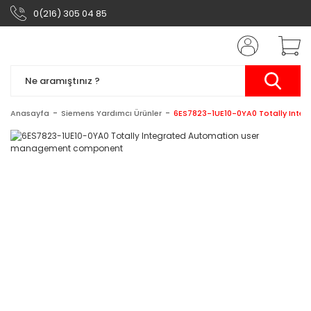
0(216) 305 04 85
Anasayfa
Siemens Yardımcı Ürünler
6ES7823-1UE10-0YA0 Totally Int