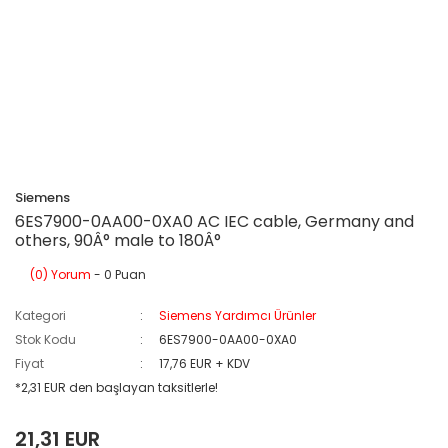
Siemens
6ES7900-0AA00-0XA0 AC IEC cable, Germany and
others, 90Â° male to 180Â°
(0) Yorum
- 0 Puan
Kategori
Siemens Yardımcı Ürünler
Stok Kodu
6ES7900-0AA00-0XA0
Fiyat
17,76 EUR + KDV
*2,31 EUR den başlayan taksitlerle!
21,31 EUR