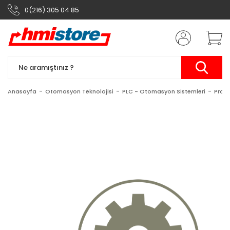
0(216) 305 04 85
Anasayfa
Otomasyon Teknolojisi
PLC - Otomasyon Sistemleri
Prog