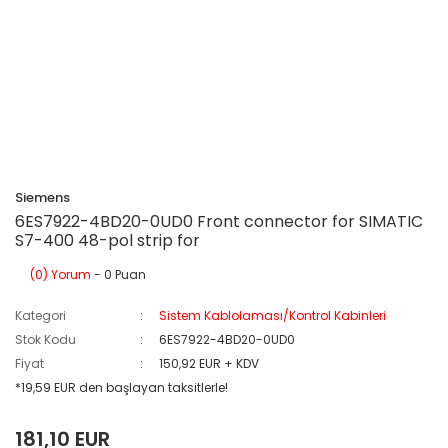
Siemens
6ES7922-4BD20-0UD0 Front connector for SIMATIC
S7-400 48-pol strip for
(0) Yorum
- 0 Puan
Kategori
Sistem Kablolaması/Kontrol Kabinleri
Stok Kodu
6ES7922-4BD20-0UD0
Fiyat
150,92 EUR + KDV
*19,59 EUR den başlayan taksitlerle!
181,10 EUR