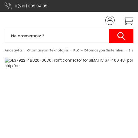
0(216) 305 04 85
Anasayfa
Otomasyon Teknolojisi
PLC - Otomasyon Sistemleri
Siste