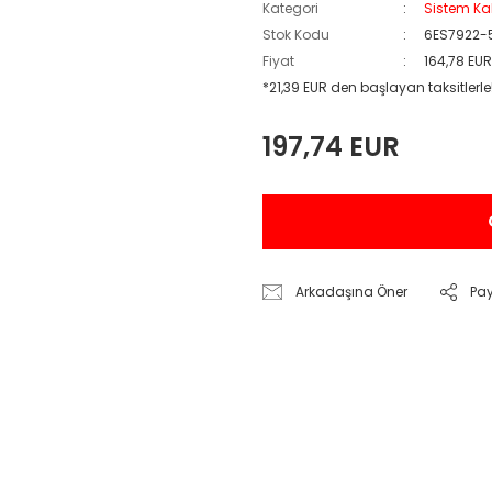
Kategori
Sistem Ka
Stok Kodu
6ES7922-
Fiyat
164,78 EU
*21,39 EUR den başlayan taksitlerle
197,74 EUR
Arkadaşına Öner
Pa