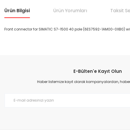
Ürün Bilgisi
Ürün Yorumları
Taksit S
Front connector for SIMATIC S7-1500 40 pole (6ES7592-1AM00-0XB0) wit
Bu ürünün fiyat bilgisi, resim, ürün açıklamalarında ve diğer konular
Görüş ve önerileriniz için teşekkür ederiz.
E-Bülten'e Kayıt Olun
Ürün resmi kalitesiz, bozuk veya görüntülenemiyor.
Ürün açıklamasında eksik bilgiler bulunuyor.
Haber listemize kayıt olarak kampanyalardan, haberda
Ürün bilgilerinde hatalar bulunuyor.
Ürün fiyatı diğer sitelerden daha pahalı.
Bu ürüne benzer farklı alternatifler olmalı.