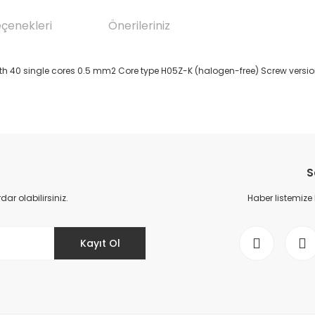
eçenekleri
Önerileriniz
h 40 single cores 0.5 mm2 Core type H05Z-K (halogen-free) Screw versio
da yetersiz gördüğünüz noktaları öneri formunu kullanarak tarafımıza il
Bu ürüne ilk yorumu siz yapın!
S
Yorum Yaz
r olabilirsiniz.
Haber listemize
Kayıt Ol