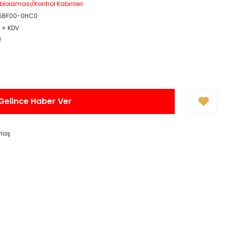
blolaması/Kontrol Kabinleri
5BF00-0HC0
R + KDV
!
Gelince Haber Ver
ylaş