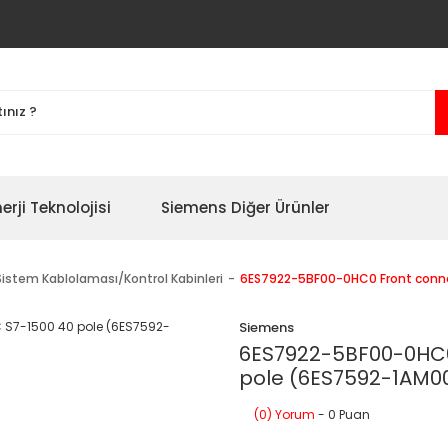
erji Teknolojisi
Siemens Diğer Ürünler
Sistem Kablolaması/Kontrol Kabinleri
6ES7922-5BF00-0HC0 Front conne
Siemens
6ES7922-5BF00-0HC0 
pole (6ES7592-1AM0
(0) Yorum
- 0 Puan