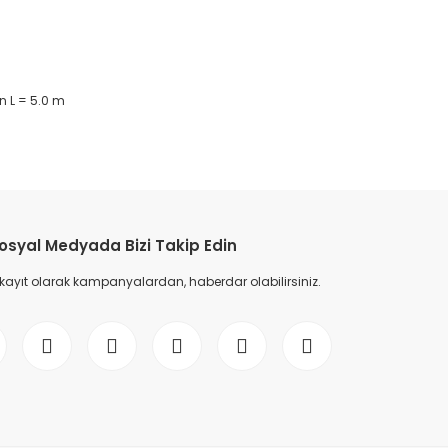
n L = 5.0 m
etebilirsiniz.
osyal Medyada Bizi Takip Edin
 kayıt olarak kampanyalardan, haberdar olabilirsiniz.