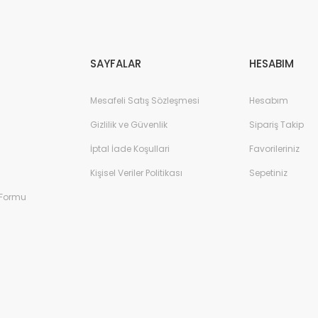
Gönder
SAYFALAR
HESABIM
Mesafeli Satış Sözleşmesi
Hesabım
Gizlilik ve Güvenlik
Sipariş Takip
İptal İade Koşullari
Favorileriniz
Kişisel Veriler Politikası
Sepetiniz
 Formu