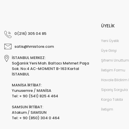
ÜYELİK
0(216) 305 04 85
Yeni Üyelik
satis@hmistore.com
Üye Girişi
İSTANBUL MERKEZ:
Şifremi Unuttum
Soğanlık Yeni Mah. Baltacı Mehmet Paşa
Sok. No:4 AC-MOMENT B-163 Kartal
İletişim Formu
İSTANBUL
Havale Bildirim
MANİSA İRTİBAT:
Sipariş Sorgula
Yunusemre / MANİSA
Tel: + 90 (541) 825 4 464
Kargo Takibi
SAMSUN İRTİBAT:
İletişim
Atakum / SAMSUN
Tel: + 90 (850) 304 0 464