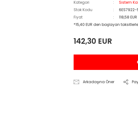
Kategori
Sistem Ka
Stok Kodu
6ES7922-
Fiyat
118,58 EUR
*15,40 EUR den başlayan taksitlerle
142,30 EUR
Arkadaşına Öner
Pa