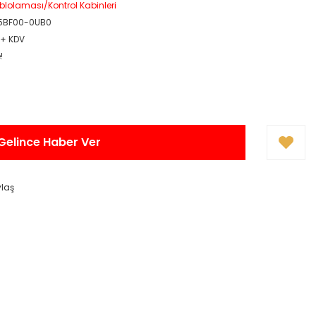
blolaması/Kontrol Kabinleri
5BF00-0UB0
 + KDV
!
Gelince Haber Ver
ylaş