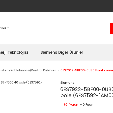
erji Teknolojisi
Siemens Diğer Ürünler
Sistem Kablolaması/Kontrol Kabinleri
6ES7922-5BF00-0UB0 Front conne
Siemens
6ES7922-5BF00-0UB0 
pole (6ES7592-1AM0
(0) Yorum
- 0 Puan