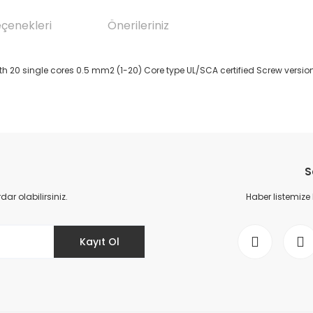
eçenekleri
Önerileriniz
 20 single cores 0.5 mm2 (1-20) Core type UL/SCA certified Screw version
da yetersiz gördüğünüz noktaları öneri formunu kullanarak tarafımıza il
Bu ürüne ilk yorumu siz yapın!
S
Yorum Yaz
r olabilirsiniz.
Haber listemize
Kayıt Ol