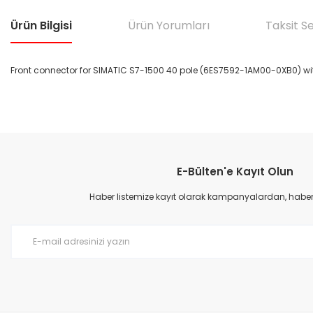
Ürün Bilgisi
Ürün Yorumları
Taksit S
Front connector for SIMATIC S7-1500 40 pole (6ES7592-1AM00-0XB0) with
Bu ürünün fiyat bilgisi, resim, ürün açıklamalarında ve diğer konular
Görüş ve önerileriniz için teşekkür ederiz.
E-Bülten'e Kayıt Olun
Ürün resmi kalitesiz, bozuk veya görüntülenemiyor.
Ürün açıklamasında eksik bilgiler bulunuyor.
Haber listemize kayıt olarak kampanyalardan, haberda
Ürün bilgilerinde hatalar bulunuyor.
Ürün fiyatı diğer sitelerden daha pahalı.
Bu ürüne benzer farklı alternatifler olmalı.