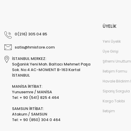
ÜYELİK
0(216) 305 04 85
Yeni Üyelik
satis@hmistore.com
Üye Girişi
İSTANBUL MERKEZ:
Şifremi Unuttum
Soğanlık Yeni Mah. Baltacı Mehmet Paşa
Sok. No:4 AC-MOMENT B-163 Kartal
İletişim Formu
İSTANBUL
Havale Bildirim
MANİSA İRTİBAT:
Sipariş Sorgula
Yunusemre / MANİSA
Tel: + 90 (541) 825 4 464
Kargo Takibi
SAMSUN İRTİBAT:
İletişim
Atakum / SAMSUN
Tel: + 90 (850) 304 0 464