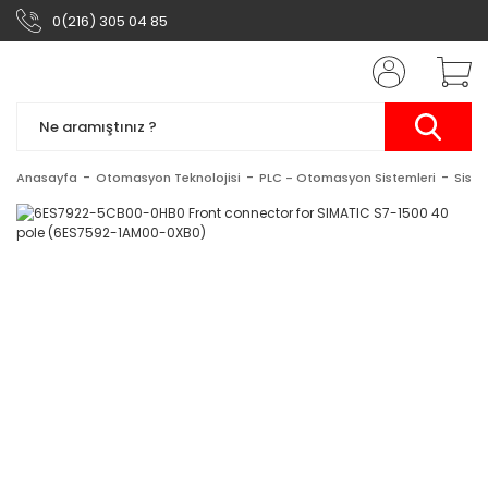
0(216) 305 04 85
Anasayfa
Otomasyon Teknolojisi
PLC - Otomasyon Sistemleri
Siste