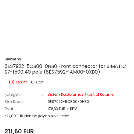
Siemens
6ES7922-5CB00-0HB0 Front connector for SIMATIC
S7-1500 40 pole (6ES7592-1AM00-0XB0)
(0) Yorum
- 0 Puan
Kategori
Sistem Kablolaması/Kontrol Kabinleri
Stok Kodu
6ES7922-5CB00-0HB0
Fiyat
176,33 EUR + KDV
*22,89 EUR den başlayan taksitlerle!
211,60 EUR