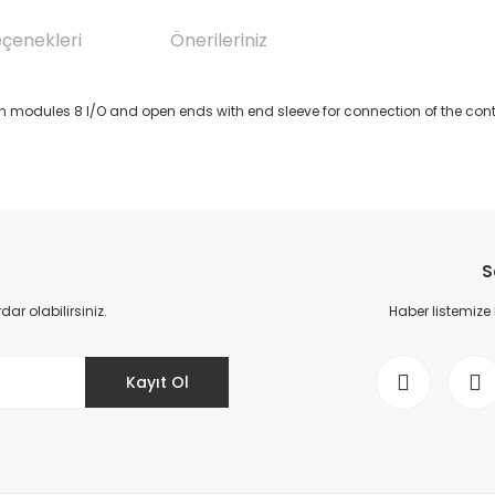
eçenekleri
Önerileriniz
 modules 8 I/O and open ends with end sleeve for connection of the contr
da yetersiz gördüğünüz noktaları öneri formunu kullanarak tarafımıza il
Bu ürüne ilk yorumu siz yapın!
S
Yorum Yaz
r olabilirsiniz.
Haber listemize
Kayıt Ol