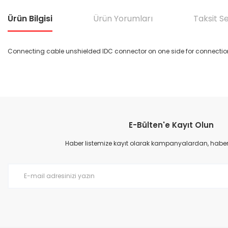
Ürün Bilgisi
Ürün Yorumları
Taksit S
Connecting cable unshielded IDC connector on one side for connection
Bu ürünün fiyat bilgisi, resim, ürün açıklamalarında ve diğer konular
Görüş ve önerileriniz için teşekkür ederiz.
E-Bülten'e Kayıt Olun
Ürün resmi kalitesiz, bozuk veya görüntülenemiyor.
Ürün açıklamasında eksik bilgiler bulunuyor.
Haber listemize kayıt olarak kampanyalardan, haberda
Ürün bilgilerinde hatalar bulunuyor.
Ürün fiyatı diğer sitelerden daha pahalı.
Bu ürüne benzer farklı alternatifler olmalı.