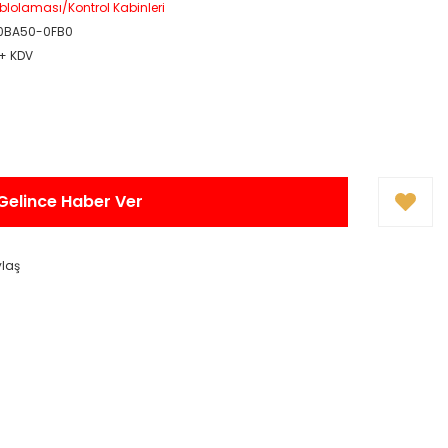
blolaması/Kontrol Kabinleri
0BA50-0FB0
 + KDV
Gelince Haber Ver
ylaş