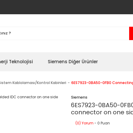
erji Teknolojisi
Siemens Diğer Ürünler
Sistem Kablolaması/Kontrol Kabinleri
6ES7923-0BA50-0FB0 Connecting 
Siemens
6ES7923-0BA50-0FB0
connector on one si
(0) Yorum
- 0 Puan