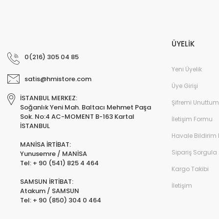
ÜYELİK
0(216) 305 04 85
Yeni Üyelik
satis@hmistore.com
Üye Girişi
İSTANBUL MERKEZ:
Şifremi Unuttum
Soğanlık Yeni Mah. Baltacı Mehmet Paşa
Sok. No:4 AC-MOMENT B-163 Kartal
İletişim Formu
İSTANBUL
Havale Bildirim
MANİSA İRTİBAT:
Sipariş Sorgula
Yunusemre / MANİSA
Tel: + 90 (541) 825 4 464
Kargo Takibi
SAMSUN İRTİBAT:
İletişim
Atakum / SAMSUN
Tel: + 90 (850) 304 0 464