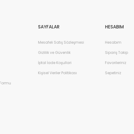
Gönder
SAYFALAR
HESABIM
Mesafeli Satış Sözleşmesi
Hesabım
Gizlilik ve Güvenlik
Sipariş Takip
İptal İade Koşullari
Favorileriniz
Kişisel Veriler Politikası
Sepetiniz
 Formu