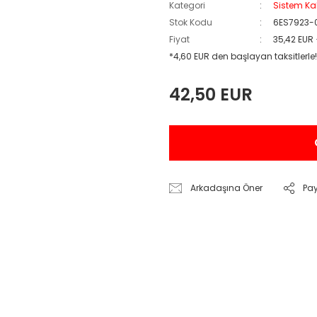
Kategori
Sistem Ka
Stok Kodu
6ES7923-
Fiyat
35,42 EUR
*4,60 EUR den başlayan taksitlerle!
42,50 EUR
Arkadaşına Öner
Pa