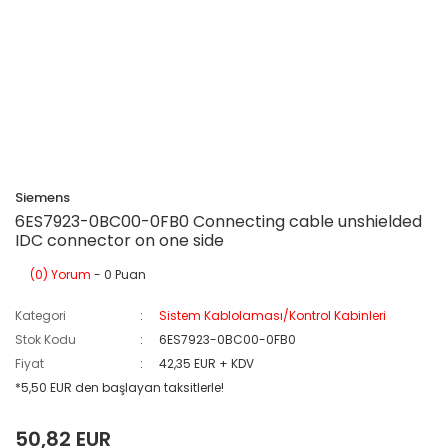
Siemens
6ES7923-0BC00-0FB0 Connecting cable unshielded
IDC connector on one side
(0) Yorum
- 0 Puan
Kategori
Sistem Kablolaması/Kontrol Kabinleri
Stok Kodu
6ES7923-0BC00-0FB0
Fiyat
42,35 EUR + KDV
*5,50 EUR den başlayan taksitlerle!
50,82 EUR