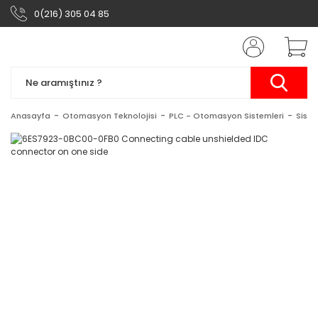
0(216) 305 04 85
Anasayfa
Otomasyon Teknolojisi
PLC - Otomasyon Sistemleri
Siste