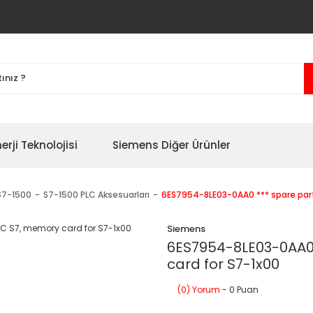
erji Teknolojisi
Siemens Diğer Ürünler
S7-1500
S7-1500 PLC Aksesuarları
6ES7954-8LE03-0AA0 *** spare part
Siemens
6ES7954-8LE03-0AA0 
card for S7-1x00
(0) Yorum
- 0 Puan