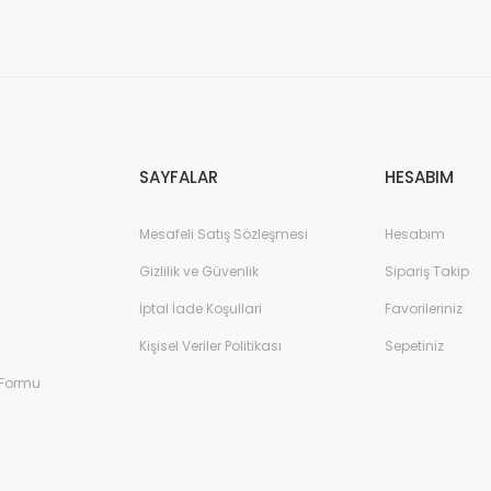
Gönder
SAYFALAR
HESABIM
Mesafeli Satış Sözleşmesi
Hesabım
Gizlilik ve Güvenlik
Sipariş Takip
İptal İade Koşullari
Favorileriniz
Kişisel Veriler Politikası
Sepetiniz
 Formu