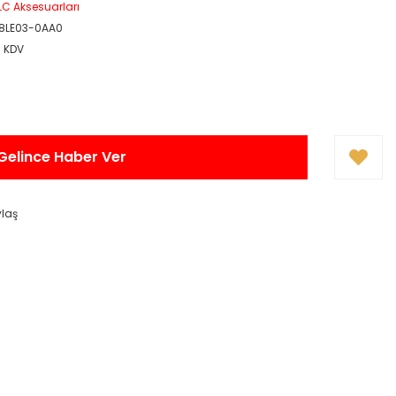
LC Aksesuarları
8LE03-0AA0
+ KDV
Gelince Haber Ver
ylaş