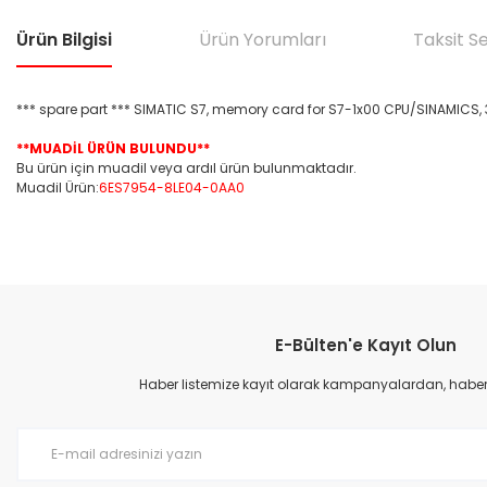
Ürün Bilgisi
Ürün Yorumları
Taksit S
*** spare part *** SIMATIC S7, memory card for S7-1x00 CPU/SINAMICS, 3,
**MUADİL ÜRÜN BULUNDU**
Bu ürün için muadil veya ardıl ürün bulunmaktadır.
Muadil Ürün:
6ES7954-8LE04-0AA0
Bu ürünün fiyat bilgisi, resim, ürün açıklamalarında ve diğer konular
Görüş ve önerileriniz için teşekkür ederiz.
E-Bülten'e Kayıt Olun
Ürün resmi kalitesiz, bozuk veya görüntülenemiyor.
Ürün açıklamasında eksik bilgiler bulunuyor.
Haber listemize kayıt olarak kampanyalardan, haberda
Ürün bilgilerinde hatalar bulunuyor.
Ürün fiyatı diğer sitelerden daha pahalı.
Bu ürüne benzer farklı alternatifler olmalı.