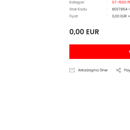
Kategori
S7-1500 P
Stok Kodu
6ES7954-
Fiyat
0,00 EUR 
0,00 EUR
Arkadaşına Öner
Pa