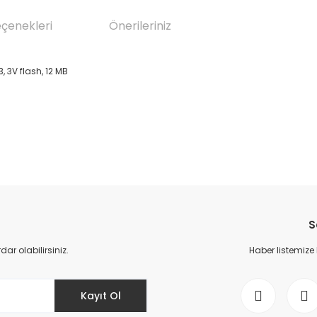
eçenekleri
Önerileriniz
 3V flash, 12 MB
da yetersiz gördüğünüz noktaları öneri formunu kullanarak tarafımıza il
Bu ürüne ilk yorumu siz yapın!
S
Yorum Yaz
r olabilirsiniz.
Haber listemize
Kayıt Ol