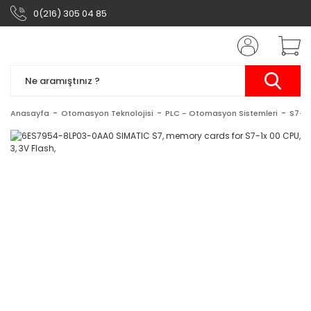
0(216) 305 04 85
Anasayfa
Otomasyon Teknolojisi
PLC - Otomasyon Sistemleri
S7-1