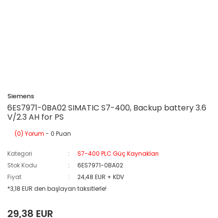
Siemens
6ES7971-0BA02 SIMATIC S7-400, Backup battery 3.6
V/2.3 AH for PS
(0) Yorum
- 0 Puan
Kategori
S7-400 PLC Güç Kaynakları
Stok Kodu
6ES7971-0BA02
Fiyat
24,48 EUR + KDV
*3,18 EUR den başlayan taksitlerle!
29,38 EUR