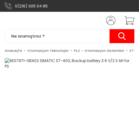
0(216) 305 04 85
Anasayfa
Otomasyon Teknolojisi
PLC - Otomasyon Sistemleri
S7-4