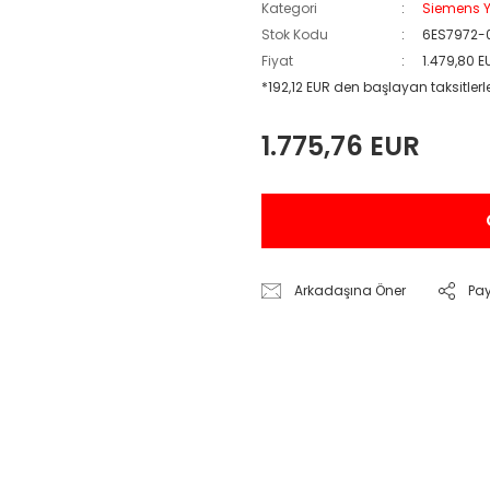
Kategori
Siemens Y
Stok Kodu
6ES7972-
Fiyat
1.479,80 
*192,12 EUR den başlayan taksitlerl
1.775,76 EUR
Arkadaşına Öner
Pa