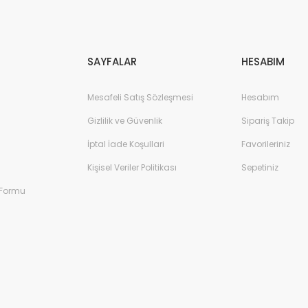
Gönder
SAYFALAR
HESABIM
Mesafeli Satış Sözleşmesi
Hesabım
Gizlilik ve Güvenlik
Sipariş Takip
İptal İade Koşullari
Favorileriniz
Kişisel Veriler Politikası
Sepetiniz
 Formu