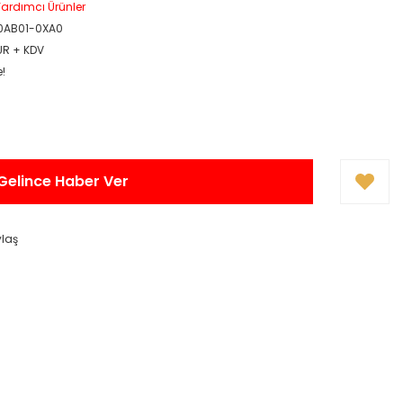
ardımcı Ürünler
0AB01-0XA0
EUR + KDV
e!
Gelince Haber Ver
ylaş