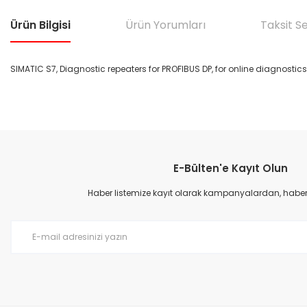
Ürün Bilgisi
Ürün Yorumları
Taksit S
SIMATIC S7, Diagnostic repeaters for PROFIBUS DP, for online diagnostic
Bu ürünün fiyat bilgisi, resim, ürün açıklamalarında ve diğer konular
Görüş ve önerileriniz için teşekkür ederiz.
E-Bülten'e Kayıt Olun
Ürün resmi kalitesiz, bozuk veya görüntülenemiyor.
Ürün açıklamasında eksik bilgiler bulunuyor.
Haber listemize kayıt olarak kampanyalardan, haberda
Ürün bilgilerinde hatalar bulunuyor.
Ürün fiyatı diğer sitelerden daha pahalı.
Bu ürüne benzer farklı alternatifler olmalı.