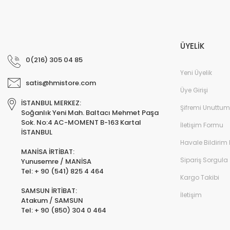
ÜYELİK
0(216) 305 04 85
Yeni Üyelik
satis@hmistore.com
Üye Girişi
İSTANBUL MERKEZ:
Şifremi Unuttum
Soğanlık Yeni Mah. Baltacı Mehmet Paşa
Sok. No:4 AC-MOMENT B-163 Kartal
İletişim Formu
İSTANBUL
Havale Bildirim
MANİSA İRTİBAT:
Sipariş Sorgula
Yunusemre / MANİSA
Tel: + 90 (541) 825 4 464
Kargo Takibi
SAMSUN İRTİBAT:
İletişim
Atakum / SAMSUN
Tel: + 90 (850) 304 0 464