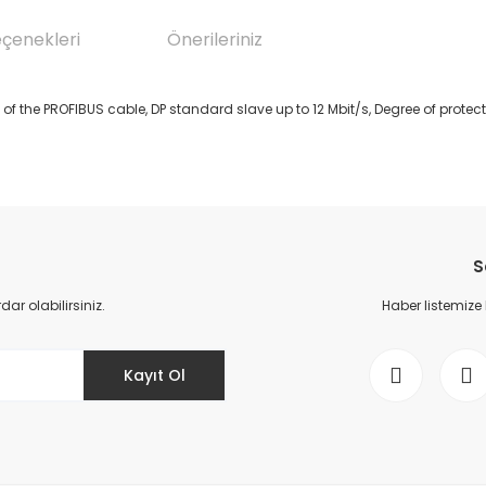
eçenekleri
Önerileriniz
s of the PROFIBUS cable, DP standard slave up to 12 Mbit/s, Degree of prot
da yetersiz gördüğünüz noktaları öneri formunu kullanarak tarafımıza il
Bu ürüne ilk yorumu siz yapın!
S
Yorum Yaz
r olabilirsiniz.
Haber listemize
Kayıt Ol