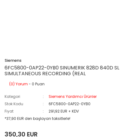
Siemens
6FC5800-0AP22-0YB0 SINUMERIK 828D 840D SL
SIMULTANEOUS RECORDING (REAL
(0) Yorum
- 0 Puan
Kategori
Siemens Yardımcı Ürünler
Stok Kodu
6FC5800-0AP22-0YB0
Fiyat
291,92 EUR + KDV
*37,90 EUR den başlayan taksitlerle!
350,30 EUR