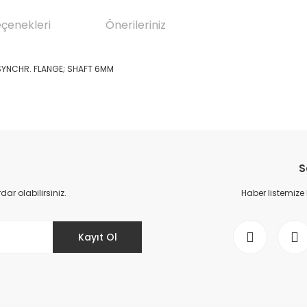
eçenekleri
Önerileriniz
SYNCHR. FLANGE; SHAFT 6MM
da yetersiz gördüğünüz noktaları öneri formunu kullanarak tarafımıza il
Bu ürüne ilk yorumu siz yapın!
S
Yorum Yaz
r olabilirsiniz.
Haber listemize
Kayıt Ol