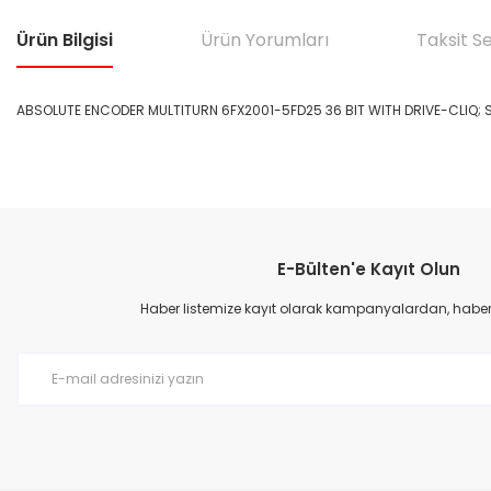
Ürün Bilgisi
Ürün Yorumları
Taksit S
ABSOLUTE ENCODER MULTITURN 6FX2001-5FD25 36 BIT WITH DRIVE-CLIQ; 
Bu ürünün fiyat bilgisi, resim, ürün açıklamalarında ve diğer konular
Görüş ve önerileriniz için teşekkür ederiz.
E-Bülten'e Kayıt Olun
Ürün resmi kalitesiz, bozuk veya görüntülenemiyor.
Ürün açıklamasında eksik bilgiler bulunuyor.
Haber listemize kayıt olarak kampanyalardan, haberda
Ürün bilgilerinde hatalar bulunuyor.
Ürün fiyatı diğer sitelerden daha pahalı.
Bu ürüne benzer farklı alternatifler olmalı.