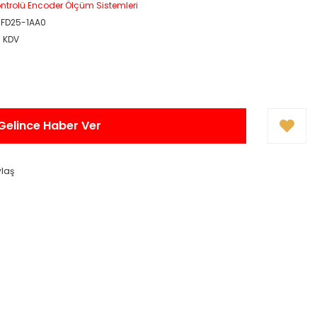
ontrolü Encoder Ölçüm Sistemleri
5FD25-1AA0
+ KDV
Gelince Haber Ver
ylaş