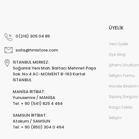
ÜYELİK
0(216) 305 04 85
Yeni Üyelik
satis@hmistore.com
Üye Girişi
İSTANBUL MERKEZ:
Şifremi Unuttum
Soğanlık Yeni Mah. Baltacı Mehmet Paşa
Sok. No:4 AC-MOMENT B-163 Kartal
İletişim Formu
İSTANBUL
Havale Bildirim
MANİSA İRTİBAT:
Sipariş Sorgula
Yunusemre / MANİSA
Tel: + 90 (541) 825 4 464
Kargo Takibi
SAMSUN İRTİBAT:
İletişim
Atakum / SAMSUN
Tel: + 90 (850) 304 0 464