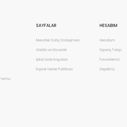
Gönder
SAYFALAR
HESABIM
Mesafeli Satış Sözleşmesi
Hesabım
Gizlilik ve Güvenlik
Sipariş Takip
İptal İade Koşullari
Favorileriniz
Kişisel Veriler Politikası
Sepetiniz
 Formu