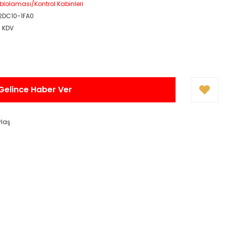
blolaması/Kontrol Kabinleri
2DC10-1FA0
+ KDV
Gelince Haber Ver
ylaş