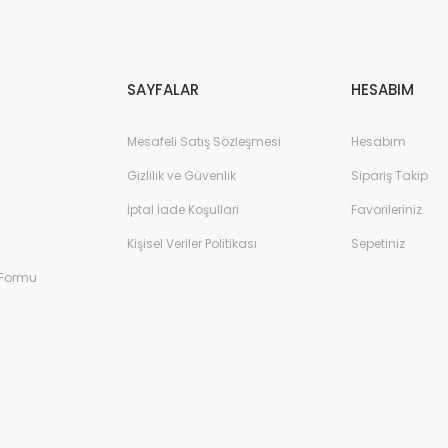
Gönder
SAYFALAR
HESABIM
Mesafeli Satış Sözleşmesi
Hesabım
Gizlilik ve Güvenlik
Sipariş Takip
İptal İade Koşullari
Favorileriniz
Kişisel Veriler Politikası
Sepetiniz
 Formu