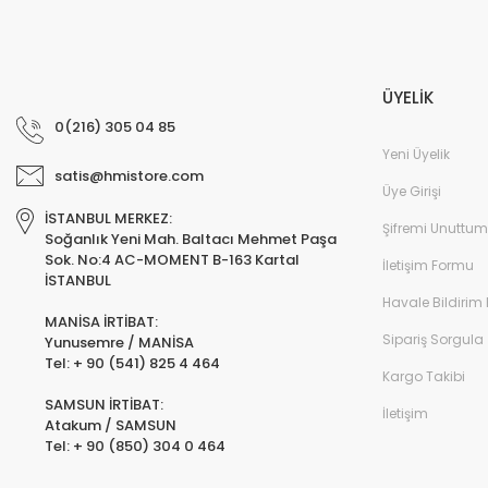
ÜYELİK
0(216) 305 04 85
Yeni Üyelik
satis@hmistore.com
Üye Girişi
İSTANBUL MERKEZ:
Şifremi Unuttum
Soğanlık Yeni Mah. Baltacı Mehmet Paşa
Sok. No:4 AC-MOMENT B-163 Kartal
İletişim Formu
İSTANBUL
Havale Bildirim
MANİSA İRTİBAT:
Sipariş Sorgula
Yunusemre / MANİSA
Tel: + 90 (541) 825 4 464
Kargo Takibi
SAMSUN İRTİBAT:
İletişim
Atakum / SAMSUN
Tel: + 90 (850) 304 0 464