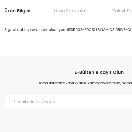
Ürün Bilgisi
Ürün Yorumları
Taksit S
Signal cable pre-assembled type: 6FX5002-2DC10 (SINAMICS DRIVE-CLiQ
Bu ürünün fiyat bilgisi, resim, ürün açıklamalarında ve diğer konular
Görüş ve önerileriniz için teşekkür ederiz.
E-Bülten'e Kayıt Olun
Ürün resmi kalitesiz, bozuk veya görüntülenemiyor.
Ürün açıklamasında eksik bilgiler bulunuyor.
Haber listemize kayıt olarak kampanyalardan, haberda
Ürün bilgilerinde hatalar bulunuyor.
Ürün fiyatı diğer sitelerden daha pahalı.
Bu ürüne benzer farklı alternatifler olmalı.