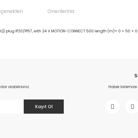
eçenekleri
Önerileriniz
) plug IP20/IP67, with 24 V MOTION-CONNECT 500 length (m)= 0 + 50 + 0
da yetersiz gördüğünüz noktaları öneri formunu kullanarak tarafımıza il
Bu ürüne ilk yorumu siz yapın!
S
Yorum Yaz
r olabilirsiniz.
Haber listemize
Kayıt Ol