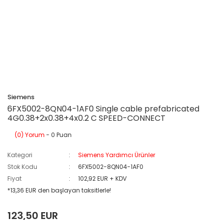
Siemens
6FX5002-8QN04-1AF0 Single cable prefabricated
4G0.38+2x0.38+4x0.2 C SPEED-CONNECT
(0) Yorum
- 0 Puan
Kategori
Siemens Yardımcı Ürünler
Stok Kodu
6FX5002-8QN04-1AF0
Fiyat
102,92 EUR + KDV
*13,36 EUR den başlayan taksitlerle!
123,50 EUR