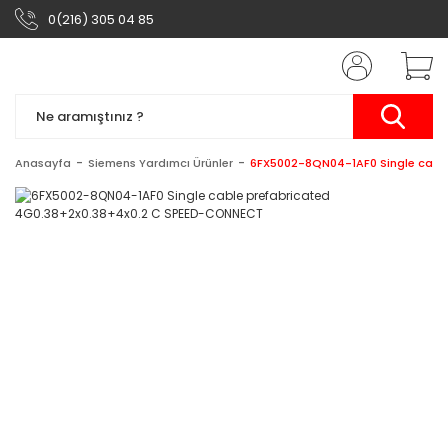
0(216) 305 04 85
Anasayfa
Siemens Yardımcı Ürünler
6FX5002-8QN04-1AF0 Single cabl