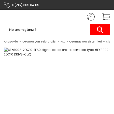
0(216) 305 04 85
Anasayfa
Otomasyon Teknolojisi
PLC - Otomasyon Sistemleri
Siste