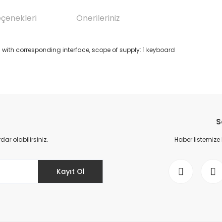
eçenekleri
Önerileriniz
 with corresponding interface, scope of supply: 1 keyboard
da yetersiz gördüğünüz noktaları öneri formunu kullanarak tarafımıza il
Bu ürüne ilk yorumu siz yapın!
S
Yorum Yaz
r olabilirsiniz.
Haber listemize
Kayıt Ol