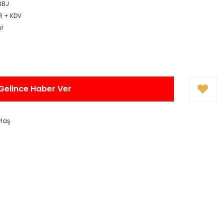
3BJ
R + KDV
e!
Gelince Haber Ver
ylaş