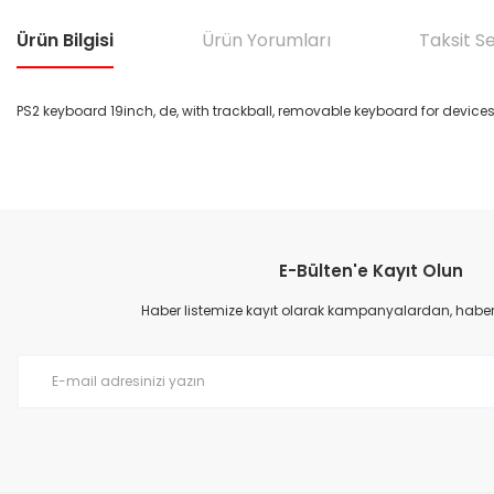
Ürün Bilgisi
Ürün Yorumları
Taksit S
PS2 keyboard 19inch, de, with trackball, removable keyboard for devices
Bu ürünün fiyat bilgisi, resim, ürün açıklamalarında ve diğer konular
Görüş ve önerileriniz için teşekkür ederiz.
E-Bülten'e Kayıt Olun
Ürün resmi kalitesiz, bozuk veya görüntülenemiyor.
Ürün açıklamasında eksik bilgiler bulunuyor.
Haber listemize kayıt olarak kampanyalardan, haberda
Ürün bilgilerinde hatalar bulunuyor.
Ürün fiyatı diğer sitelerden daha pahalı.
Bu ürüne benzer farklı alternatifler olmalı.