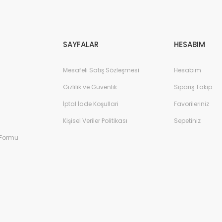
Gönder
SAYFALAR
HESABIM
Mesafeli Satış Sözleşmesi
Hesabım
Gizlilik ve Güvenlik
Sipariş Takip
İptal İade Koşullari
Favorileriniz
Kişisel Veriler Politikası
Sepetiniz
 Formu