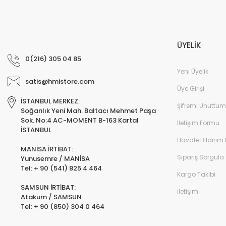
ÜYELİK
0(216) 305 04 85
Yeni Üyelik
satis@hmistore.com
Üye Girişi
İSTANBUL MERKEZ:
Şifremi Unuttum
Soğanlık Yeni Mah. Baltacı Mehmet Paşa
Sok. No:4 AC-MOMENT B-163 Kartal
İletişim Formu
İSTANBUL
Havale Bildirim
MANİSA İRTİBAT:
Sipariş Sorgula
Yunusemre / MANİSA
Tel: + 90 (541) 825 4 464
Kargo Takibi
SAMSUN İRTİBAT:
İletişim
Atakum / SAMSUN
Tel: + 90 (850) 304 0 464