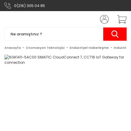
0(216) 305 04 85
Anasayfa
Otomasyon Teknolojisi
Endüstriyel Haberleşme
Industrial