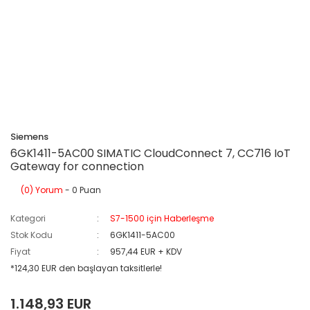
Siemens
6GK1411-5AC00 SIMATIC CloudConnect 7, CC716 IoT
Gateway for connection
(0) Yorum
- 0 Puan
Kategori
S7-1500 için Haberleşme
Stok Kodu
6GK1411-5AC00
Fiyat
957,44 EUR + KDV
*124,30 EUR den başlayan taksitlerle!
1.148,93 EUR