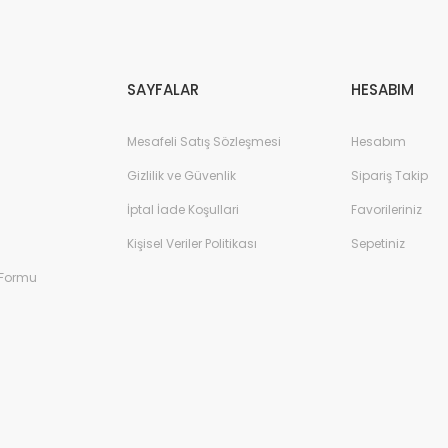
Gönder
SAYFALAR
HESABIM
Mesafeli Satış Sözleşmesi
Hesabım
Gizlilik ve Güvenlik
Sipariş Takip
İptal İade Koşullari
Favorileriniz
Kişisel Veriler Politikası
Sepetiniz
 Formu