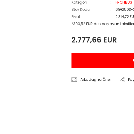
Kategori
PROFIBUS
Stok Kodu
6GK1503
Fiyat
2.314,72 E
*300,52 EUR den başlayan taksitler
2.777,66 EUR
Arkadaşına Öner
Pa