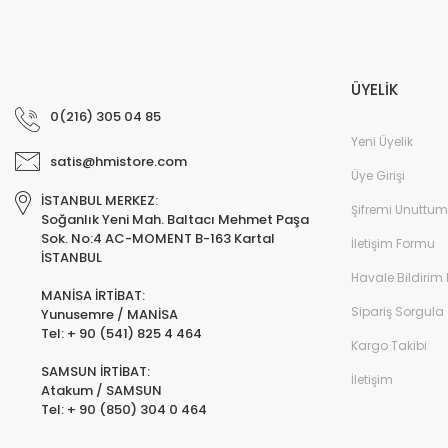
ÜYELİK
0(216) 305 04 85
Yeni Üyelik
satis@hmistore.com
Üye Girişi
İSTANBUL MERKEZ:
Şifremi Unuttum
Soğanlık Yeni Mah. Baltacı Mehmet Paşa
Sok. No:4 AC-MOMENT B-163 Kartal
İletişim Formu
İSTANBUL
Havale Bildirim
MANİSA İRTİBAT:
Sipariş Sorgula
Yunusemre / MANİSA
Tel: + 90 (541) 825 4 464
Kargo Takibi
SAMSUN İRTİBAT:
İletişim
Atakum / SAMSUN
Tel: + 90 (850) 304 0 464