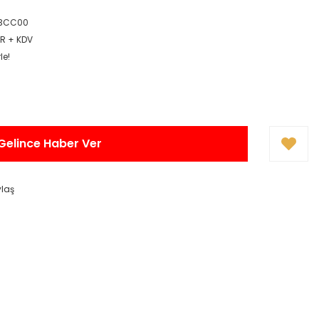
-3CC00
UR + KDV
le!
Gelince Haber Ver
ylaş