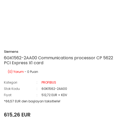
Siemens
6GK1562-2AA00 Communications processor CP 5622
PCI Express X1 card
(0) Yorum
- 0 Puan
Kategori
PROFIBUS
Stok Kodu
6GK1562-2AA00
Fiyat
512,72 EUR + KDV
*66,57 EUR den başlayan taksitlerle!
615,26 EUR