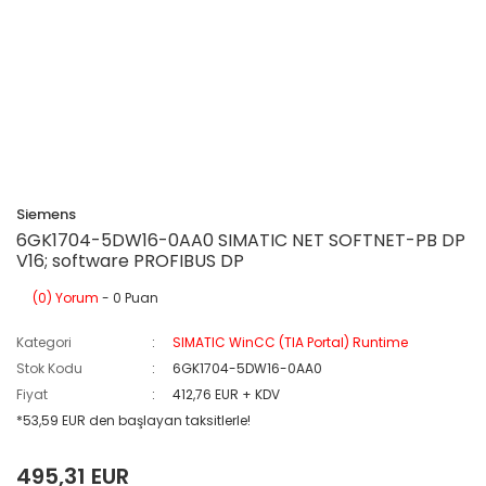
Siemens
6GK1704-5DW16-0AA0 SIMATIC NET SOFTNET-PB DP
V16; software PROFIBUS DP
(0) Yorum
- 0 Puan
Kategori
SIMATIC WinCC (TIA Portal) Runtime
Stok Kodu
6GK1704-5DW16-0AA0
Fiyat
412,76 EUR + KDV
*53,59 EUR den başlayan taksitlerle!
495,31 EUR