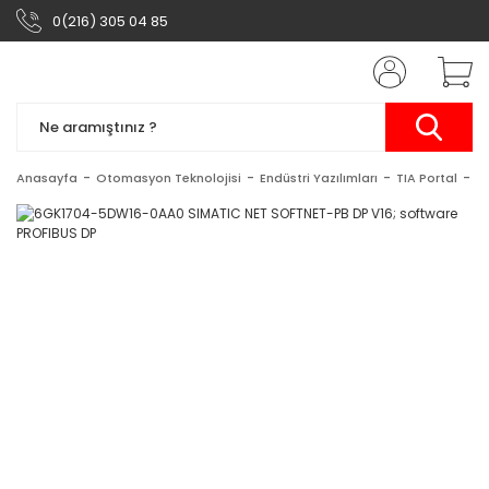
0(216) 305 04 85
Anasayfa
Otomasyon Teknolojisi
Endüstri Yazılımları
TIA Portal
S