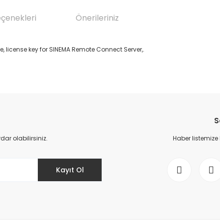
eçenekleri
Önerileriniz
 license key for SINEMA Remote Connect Server,.
da yetersiz gördüğünüz noktaları öneri formunu kullanarak tarafımıza il
Bu ürüne ilk yorumu siz yapın!
S
Yorum Yaz
r olabilirsiniz.
Haber listemize
Kayıt Ol