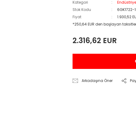
Kategori
Endüstriy
Stok Kodu
6GK1722-
Fiyat
1.930,52 E
*250,64 EUR den başlayan taksitler
2.316,62 EUR
Arkadaşına Öner
Pa