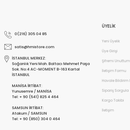
ÜYELİK
0(216) 305 04 85
Yeni Üyelik
satis@hmistore.com
Üye Girişi
İSTANBUL MERKEZ:
Şifremi Unuttum
Soğanlık Yeni Mah. Baltacı Mehmet Paşa
Sok. No:4 AC-MOMENT B-163 Kartal
İletişim Formu
İSTANBUL
Havale Bildirim
MANİSA İRTİBAT:
Sipariş Sorgula
Yunusemre / MANİSA
Tel: + 90 (541) 825 4 464
Kargo Takibi
SAMSUN İRTİBAT:
İletişim
Atakum / SAMSUN
Tel: + 90 (850) 304 0 464