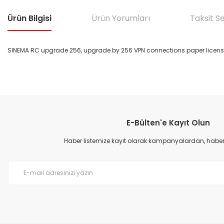
Ürün Bilgisi
Ürün Yorumları
Taksit S
SINEMA RC upgrade 256, upgrade by 256 VPN connections paper license,
Bu ürünün fiyat bilgisi, resim, ürün açıklamalarında ve diğer konular
Görüş ve önerileriniz için teşekkür ederiz.
E-Bülten'e Kayıt Olun
Ürün resmi kalitesiz, bozuk veya görüntülenemiyor.
Ürün açıklamasında eksik bilgiler bulunuyor.
Haber listemize kayıt olarak kampanyalardan, haberda
Ürün bilgilerinde hatalar bulunuyor.
Ürün fiyatı diğer sitelerden daha pahalı.
Bu ürüne benzer farklı alternatifler olmalı.