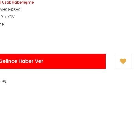
el Uzak Haberleşme
1MH01-0BV0
UR + KDV
le!
Gelince Haber Ver
ylaş