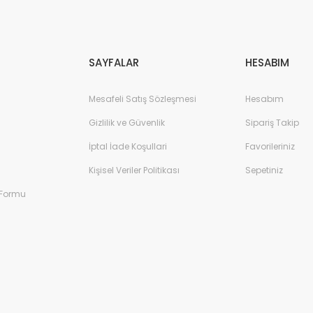
Gönder
SAYFALAR
HESABIM
Mesafeli Satış Sözleşmesi
Hesabım
Gizlilik ve Güvenlik
Sipariş Takip
İptal İade Koşullari
Favorileriniz
Kişisel Veriler Politikası
Sepetiniz
 Formu