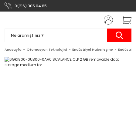
0(216) 305 04 85
Anasayfa
Otomasyon Teknolojisi
Endüstriyel Haberleşme
Endüstriy