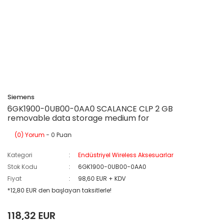
Siemens
6GK1900-0UB00-0AA0 SCALANCE CLP 2 GB
removable data storage medium for
(0) Yorum
- 0 Puan
Kategori
Endüstriyel Wireless Aksesuarlar
Stok Kodu
6GK1900-0UB00-0AA0
Fiyat
98,60 EUR + KDV
*12,80 EUR den başlayan taksitlerle!
118,32 EUR