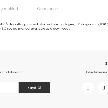
eçenekleri
Önerileriniz
/s; for setting up small star and line topologies; LED diagnostics, IP20, 2
ith SC socket; manual available as a download .
da yetersiz gördüğünüz noktaları öneri formunu kullanarak tarafımıza il
Bu ürüne ilk yorumu siz yapın!
S
Yorum Yaz
r olabilirsiniz.
Haber listemize
Kayıt Ol