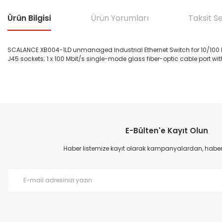
Ürün Bilgisi
Ürün Yorumları
Taksit S
SCALANCE XB004-1LD unmanaged Industrial Ethernet Switch for 10/100 Mbit
J45 sockets; 1 x 100 Mbit/s single-mode glass fiber-optic cable port w
Bu ürünün fiyat bilgisi, resim, ürün açıklamalarında ve diğer konular
Görüş ve önerileriniz için teşekkür ederiz.
E-Bülten'e Kayıt Olun
Ürün resmi kalitesiz, bozuk veya görüntülenemiyor.
Ürün açıklamasında eksik bilgiler bulunuyor.
Haber listemize kayıt olarak kampanyalardan, haberda
Ürün bilgilerinde hatalar bulunuyor.
Ürün fiyatı diğer sitelerden daha pahalı.
Bu ürüne benzer farklı alternatifler olmalı.