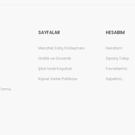
Gönder
SAYFALAR
HESABIM
Mesafeli Satış Sözleşmesi
Hesabım
Gizlilik ve Güvenlik
Sipariş Takip
İptal İade Koşullari
Favorileriniz
Kişisel Veriler Politikası
Sepetiniz
 Formu