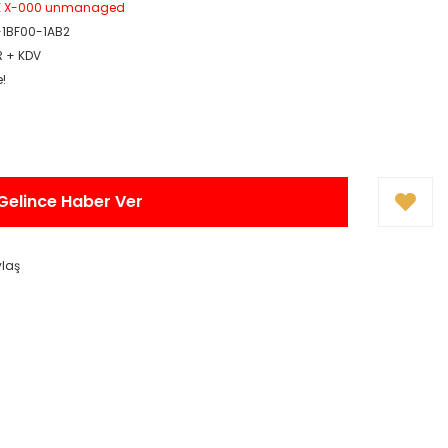
E X-000 unmanaged
1BF00-1AB2
R + KDV
e!
Gelince Haber Ver
ylaş