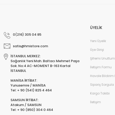
ÜYELİK
0(216) 305 04 85
Yeni Üyelik
satis@hmistore.com
Üye Girişi
İSTANBUL MERKEZ:
Şifremi Unuttum
Soğanlık Yeni Mah. Baltacı Mehmet Paşa
Sok. No:4 AC-MOMENT B-163 Kartal
İletişim Formu
İSTANBUL
Havale Bildirim
MANİSA İRTİBAT:
Sipariş Sorgula
Yunusemre / MANİSA
Tel: + 90 (541) 825 4 464
Kargo Takibi
SAMSUN İRTİBAT:
İletişim
Atakum / SAMSUN
Tel: + 90 (850) 304 0 464