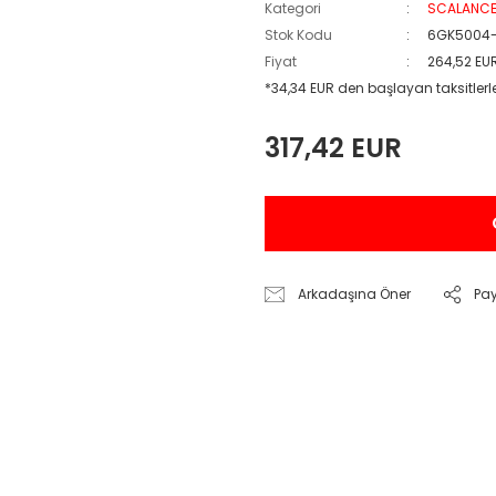
Kategori
SCALANC
Stok Kodu
6GK5004-
Fiyat
264,52 EU
*34,34 EUR den başlayan taksitlerl
317,42 EUR
Arkadaşına Öner
Pa