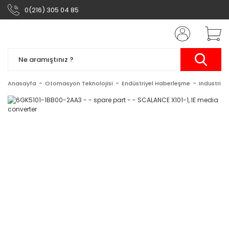
0(216) 305 04 85
Anasayfa
Otomasyon Teknolojisi
Endüstriyel Haberleşme
Industrial