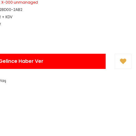
E X-000 unmanaged
2BD00-2AB2
R + KDV
!
Gelince Haber Ver
ylaş