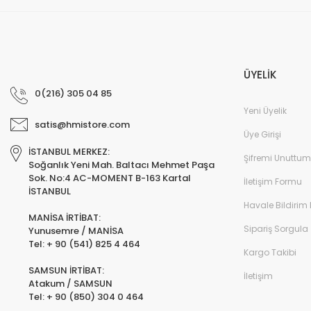
ÜYELİK
0(216) 305 04 85
Yeni Üyelik
satis@hmistore.com
Üye Girişi
İSTANBUL MERKEZ:
Şifremi Unuttum
Soğanlık Yeni Mah. Baltacı Mehmet Paşa
Sok. No:4 AC-MOMENT B-163 Kartal
İletişim Formu
İSTANBUL
Havale Bildirim
MANİSA İRTİBAT:
Sipariş Sorgula
Yunusemre / MANİSA
Tel: + 90 (541) 825 4 464
Kargo Takibi
SAMSUN İRTİBAT:
İletişim
Atakum / SAMSUN
Tel: + 90 (850) 304 0 464