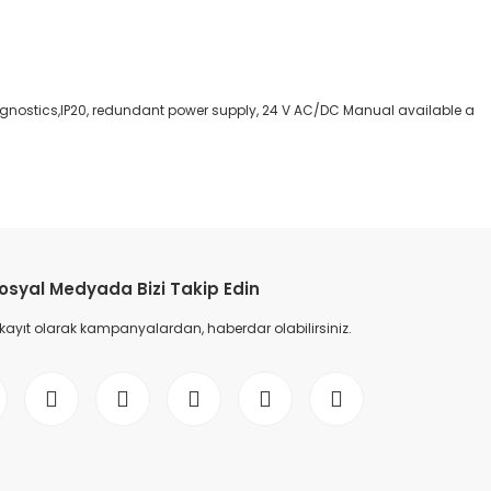
iagnostics,IP20, redundant power supply, 24 V AC/DC Manual available a
etebilirsiniz.
osyal Medyada Bizi Takip Edin
 kayıt olarak kampanyalardan, haberdar olabilirsiniz.