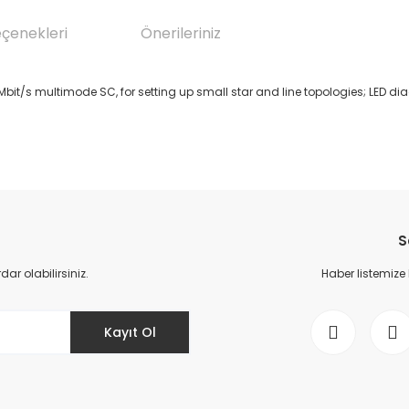
eçenekleri
Önerileriniz
Mbit/s multimode SC, for setting up small star and line topologies; LED d
da yetersiz gördüğünüz noktaları öneri formunu kullanarak tarafımıza il
Bu ürüne ilk yorumu siz yapın!
S
Yorum Yaz
r olabilirsiniz.
Haber listemize
Kayıt Ol