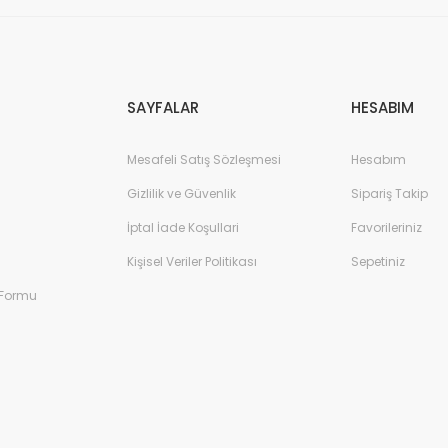
Gönder
SAYFALAR
HESABIM
Mesafeli Satış Sözleşmesi
Hesabım
Gizlilik ve Güvenlik
Sipariş Takip
İptal İade Koşullari
Favorileriniz
Kişisel Veriler Politikası
Sepetiniz
 Formu