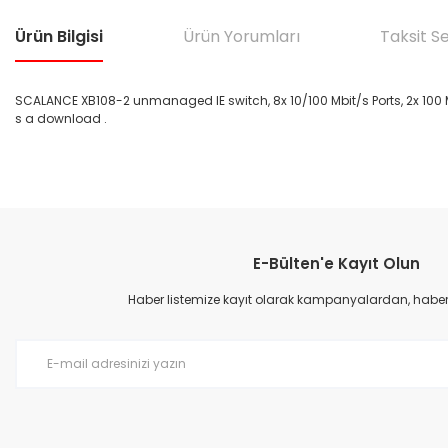
Ürün Bilgisi
Ürün Yorumları
Taksit S
SCALANCE XB108-2 unmanaged IE switch, 8x 10/100 Mbit/s Ports, 2x 100 
s a download .
Bu ürünün fiyat bilgisi, resim, ürün açıklamalarında ve diğer konular
Görüş ve önerileriniz için teşekkür ederiz.
E-Bülten'e Kayıt Olun
Ürün resmi kalitesiz, bozuk veya görüntülenemiyor.
Ürün açıklamasında eksik bilgiler bulunuyor.
Haber listemize kayıt olarak kampanyalardan, haberda
Ürün bilgilerinde hatalar bulunuyor.
Ürün fiyatı diğer sitelerden daha pahalı.
Bu ürüne benzer farklı alternatifler olmalı.