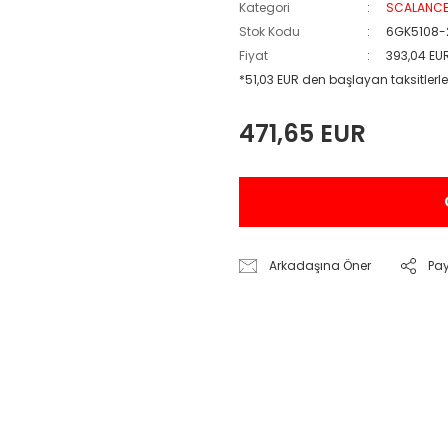
Kategori
SCALANC
Stok Kodu
6GK5108-
Fiyat
393,04 EU
*51,03 EUR den başlayan taksitlerle
471,65 EUR
Arkadaşına Öner
Pa