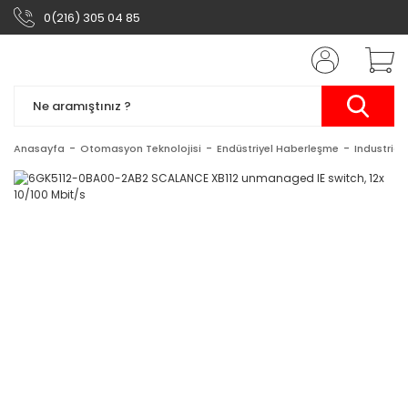
0(216) 305 04 85
Anasayfa
Otomasyon Teknolojisi
Endüstriyel Haberleşme
Industrial