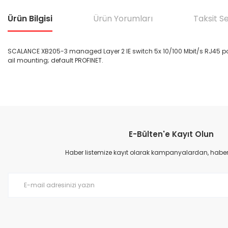
Ürün Bilgisi
Ürün Yorumları
Taksit S
SCALANCE XB205-3 managed Layer 2 IE switch 5x 10/100 Mbit/s RJ45 port
ail mounting; default PROFINET.
Bu ürünün fiyat bilgisi, resim, ürün açıklamalarında ve diğer konular
Görüş ve önerileriniz için teşekkür ederiz.
E-Bülten'e Kayıt Olun
Ürün resmi kalitesiz, bozuk veya görüntülenemiyor.
Ürün açıklamasında eksik bilgiler bulunuyor.
Haber listemize kayıt olarak kampanyalardan, haberda
Ürün bilgilerinde hatalar bulunuyor.
Ürün fiyatı diğer sitelerden daha pahalı.
Bu ürüne benzer farklı alternatifler olmalı.