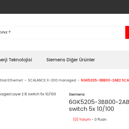
erji Teknolojisi
Siemens Diğer Ürünler
trial Ethernet
SCALANCE X-200 managed
6GK5205-3BB00-2AB2 SCALA
Siemens
6GK5205-3BB00-2AB
switch 5x 10/100
(0) Yorum
- 0 Puan