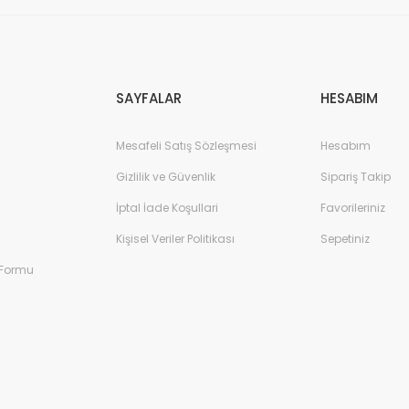
Gönder
SAYFALAR
HESABIM
Mesafeli Satış Sözleşmesi
Hesabım
Gizlilik ve Güvenlik
Sipariş Takip
İptal İade Koşullari
Favorileriniz
Kişisel Veriler Politikası
Sepetiniz
 Formu