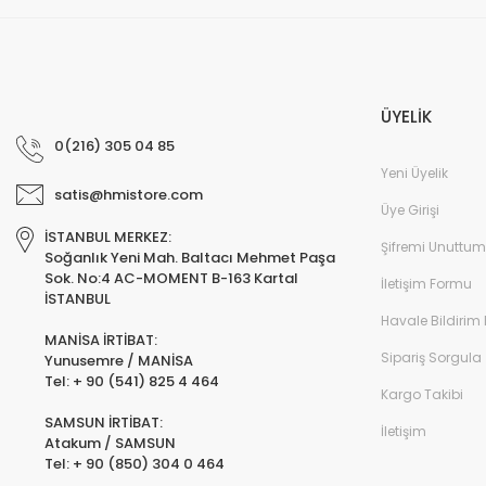
ÜYELİK
0(216) 305 04 85
Yeni Üyelik
satis@hmistore.com
Üye Girişi
İSTANBUL MERKEZ:
Şifremi Unuttum
Soğanlık Yeni Mah. Baltacı Mehmet Paşa
Sok. No:4 AC-MOMENT B-163 Kartal
İletişim Formu
İSTANBUL
Havale Bildirim
MANİSA İRTİBAT:
Sipariş Sorgula
Yunusemre / MANİSA
Tel: + 90 (541) 825 4 464
Kargo Takibi
SAMSUN İRTİBAT:
İletişim
Atakum / SAMSUN
Tel: + 90 (850) 304 0 464