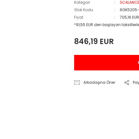
Kategori
SCALANC
Stok Kodu
6GK5205
Fiyat
705,16 EU
*91,55 EUR den başlayan taksitlerle
846,19 EUR
Arkadaşına Öner
Pa