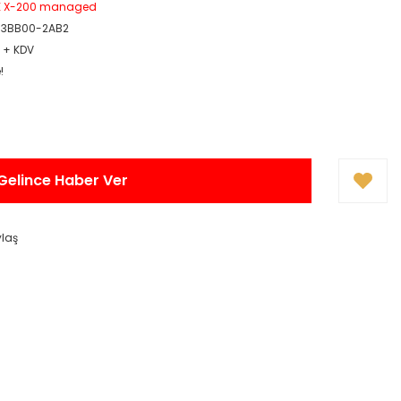
E X-200 managed
-3BB00-2AB2
R + KDV
!
Gelince Haber Ver
ylaş