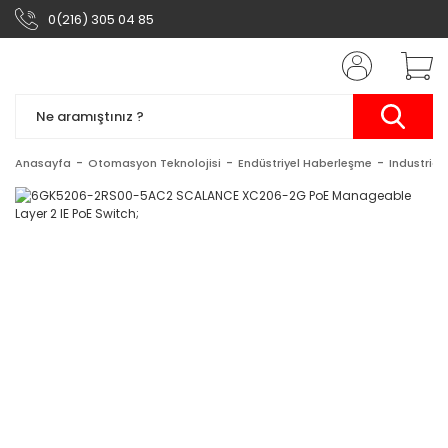
0(216) 305 04 85
Anasayfa
Otomasyon Teknolojisi
Endüstriyel Haberleşme
Industrial