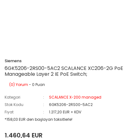
Siemens
6GK5206-2RS00-5AC2 SCALANCE XC206-2G PoE
Manageable Layer 2 IE PoE Switch;
(0) Yorum
- 0 Puan
Kategori
SCALANCE X-200 managed
Stok Kodu
6GK5206-2RS00-5AC2
Fiyat
1.217,20 EUR + KDV
*158,03 EUR den başlayan taksitlerle!
1.460,64 EUR