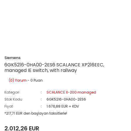
Siemens
6GK5216-0HA00-2ES6 SCALANCE XP216EEC,
managed IE switch, with railway
(0) Yorum
- 0 Puan
Kategori
SCALANCE X-200 managed
Stok Kodu
6GK5216-0HA00-2ES6
Fiyat
1.676,88 EUR + KDV
*217,71 EUR den başlayan taksitlerle!
2.012,26 EUR