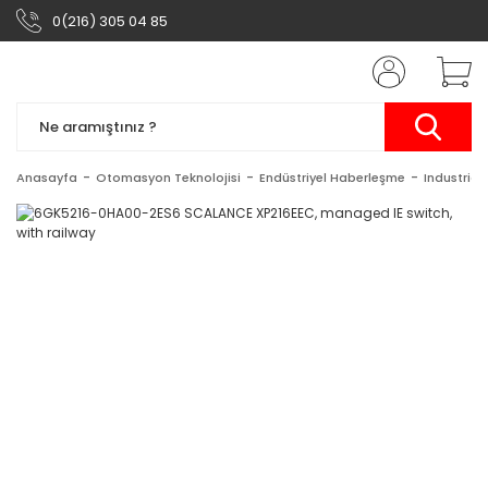
0(216) 305 04 85
Anasayfa
Otomasyon Teknolojisi
Endüstriyel Haberleşme
Industrial